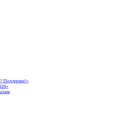
ь? Поддержи!»
026»
иалам