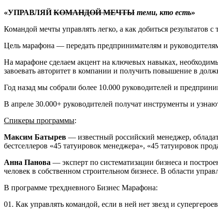
«УПРАВЛЯЙ
КОМАНДОЙ МЕЧТЫ
теми, кто есть
»
Командой мечты управлять легко, а как добиться результатов с т
Цель марафона — передать предпринимателям и руководителя
На марафоне сделаем акцент на ключевых навыках, необходимых
завоевать авторитет в компании и получить повышение в долж
Год назад мы собрали более 10.000 руководителей и предприни
В апреле 30.000+ руководителей получат инструменты и узнаю
Спикеры программы
:
Максим Батырев
— известный российский менеджер, обладате
бестселлеров «45 татуировок менеджера», «45 татуировок прод
Анна Панова
— эксперт по систематизации бизнеса и постро
человек в собственном строительном бизнесе. В области управл
В программе трехдневного Бизнес Марафона:
01. Как управлять командой, если в ней нет звезд и супергерое