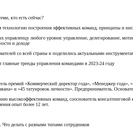
еми, кто есть сейчас?
м технологию построения эффективных команд, принципы и инс
 управленцу любого уровня: управление, делегирование, мотива
ности и доходе
мателей со всей страны и поделились актуальными инструментами
т главные тренды управления командами в 2023-24 году
ль премий «Коммерческий директор года», «Менеджер года», «Би
авана» и «45 татуировок личности». Предприниматель. Основател
ению высокоэффективных команд, сооснователь консалтинговой
ения опыт более 12 лет.
в. Что делать с разными типами сотрудников