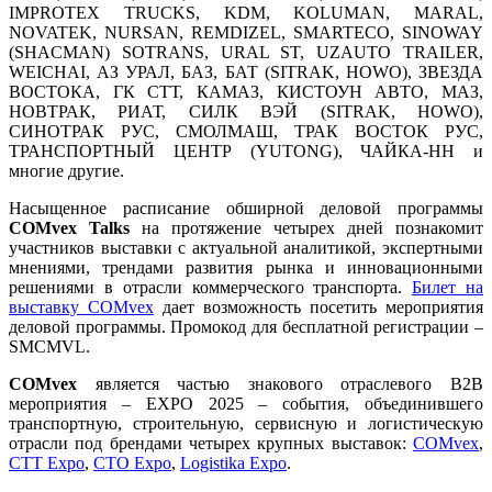
IMPROTEX
TRUCKS
, KDM, KOLUMAN, MARAL,
NOVATEK, NURSAN,
REMDIZEL
, SMARTECO, SINOWAY
(SHACMAN) SOTRANS, URAL ST,
UZAUTO
TRAILER
,
WEICHAI, АЗ УРАЛ, БАЗ, БАТ (SITRAK, HOWO), ЗВЕЗДА
ВОСТОКА, ГК СТТ, КАМАЗ, КИСТОУН АВТО, МАЗ,
НОВТРАК, РИАТ, СИЛК ВЭЙ (SITRAK, HOWO),
CИНОТРАК РУС, СМОЛМАШ, ТРАК ВОСТОК РУС,
ТРАНСПОРТНЫЙ ЦЕНТР (YUTONG), ЧАЙКА-НН и
многие другие.
Насыщенное расписание обширной деловой программы
COMvex Talks
на протяжение четырех дней познакомит
участников выставки с актуальной аналитикой, экспертными
мнениями, трендами развития рынка и инновационными
решениями в отрасли коммерческого транспорта.
Билет на
выставку
COMvex
дает возможность посетить мероприятия
деловой программы. Промокод для бесплатной регистрации –
SMCMVL.
COMvex
является частью знакового отраслевого B2B
мероприятия – EXPO 2025 – события, объединившего
транспортную, строительную, сервисную и логистическую
отрасли под брендами четырех крупных выставок:
COMvex
,
СТТ
Expo
,
CTO
Expo
,
Logistika
Expo
.