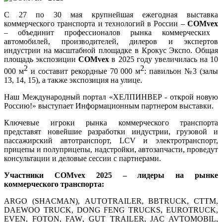
С 27 по 30 мая крупнейшая ежегодная выставка
коммерческого транспорта и технологий в России –
COMvex
– объединит профессионалов рынка коммерческих
автомобилей, производителей, дилеров и экспертов
индустрии на масштабной площадке в Крокус Экспо. Общая
площадь экспозиции
COMvex
в 2025 году увеличилась на 10
2
2
000 м
и составит рекордные 70 000 м
: павильон №3 (залы
13, 14, 15), а также экспозиция на улице.
Наш Международный портал «ХЕЛПИНВЕР - открой новую
Россию!» выступает Информационным партнером выставки
.
Ключевые игроки рынка коммерческого транспорта
представят новейшие разработки индустрии, грузовой и
пассажирский автотранспорт, LCV и электротранспорт,
прицепы и полуприцепы, надстройки, автозапчасти, проведут
консультации и деловые сессии с партнерами.
Участники СOMvex 2025 – лидеры на рынке
коммерческого транспорта:
ARGO
(
SHACMAN
),
AUTOTRAILER
,
BBTRUCK
, СТТМ,
DAEWOO
TRUCK
,
DONG
FENG
TRUCKS
,
EUROTRUCK
,
EVEN
,
FOTON
,
FAW
,
GUT
TRAILER
,
JAC
AVTOMOBIL
,