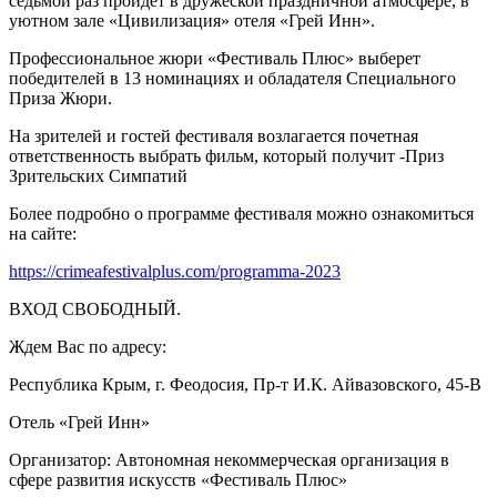
седьмой раз пройдет в дружеской праздничной атмосфере, в
уютном зале «Цивилизация» отеля «Грей Инн».
Профессиональное жюри «Фестиваль Плюс» выберет
победителей в 13 номинациях и обладателя Специального
Приза Жюри.
На зрителей и гостей фестиваля возлагается почетная
ответственность выбрать фильм, который получит -Приз
Зрительских Симпатий
Более подробно о программе фестиваля можно ознакомиться
на сайте:
https://crimeafestivalplus.com/programma-2023
ВХОД СВОБОДНЫЙ.
Ждем Вас по адресу:
Республика Крым, г. Феодосия, Пр-т И.К. Айвазовского, 45-В
Отель «Грей Инн»
Организатор: Автономная некоммерческая организация в
сфере развития искусств «Фестиваль Плюс»