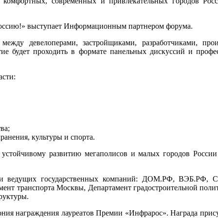
 комфортных, современных и привлекательных городов Росс
ссию!» выступает
Информационным партнером
форума
.
ежду девелоперами, застройщиками, разработчиками, произ
тие будет проходить в формате панельных дискуссий и профес
асти:
ва;
ранения, культуры и спорта.
 устойчивому развитию мегаполисов и малых городов России 
я и ведущих государственных компаний: ДОМ.РФ, ВЭБ.РФ, С
ент транспорта Москвы, Департамент градостроительной полит
руктуры.
ония награждения лауреатов Премии «Инфрарос». Награда прис