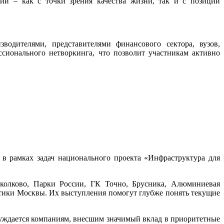
ии – как с точки зрения качества жизни, так и с позиции
водителями, представителями финансового сектора, вузов,
сионального нетворкинга, что позволит участникам активно
в рамках задач национального проекта «Инфраструктура для
колково, Парки России, ГК Точно, Брусника, Алюминиевая
ики Москвы. Их выступления помогут глубже понять текущие
уждается компаниям, внесшим значимый вклад в приоритетные