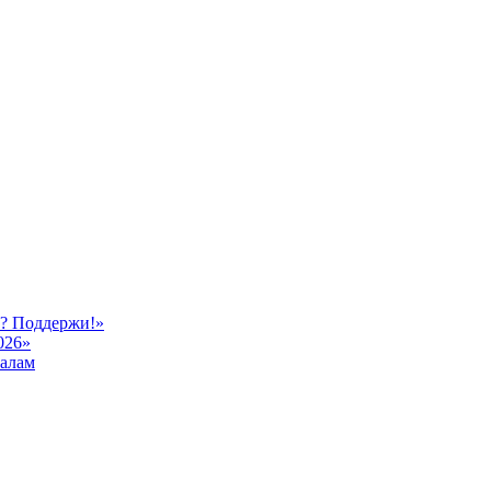
ь? Поддержи!»
026»
иалам