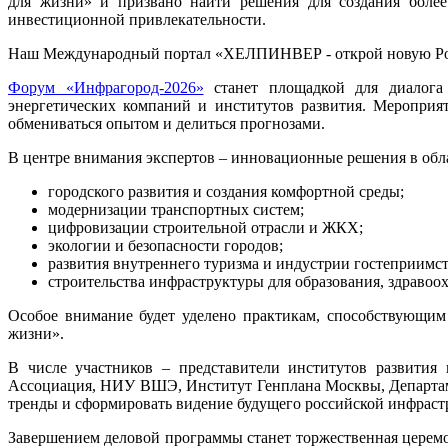
для жизни» и призвано найти решения для создания более
инвестиционной привлекательности.
Наш Международный портал «ХЕЛПИНВЕР - открой новую Ро
Форум «Инфрагород-2026»
станет площадкой для диалога м
энергетических компаний и институтов развития. Мероприя
обмениваться опытом и делиться прогнозами.
В центре внимания экспертов – инновационные решения в обл
городского развития и создания комфортной среды;
модернизации транспортных систем;
цифровизации строительной отрасли и ЖКХ;
экологии и безопасности городов;
развития внутреннего туризма и индустрии гостеприимст
строительства инфраструктуры для образования, здравоох
Особое внимание будет уделено практикам, способствующим
жизни».
В числе участников – представители институтов развити
Ассоциация, НИУ ВШЭ, Институт Генплана Москвы, Департам
тренды и сформировать видение будущего российской инфраст
Завершением деловой программы станет торжественная церем