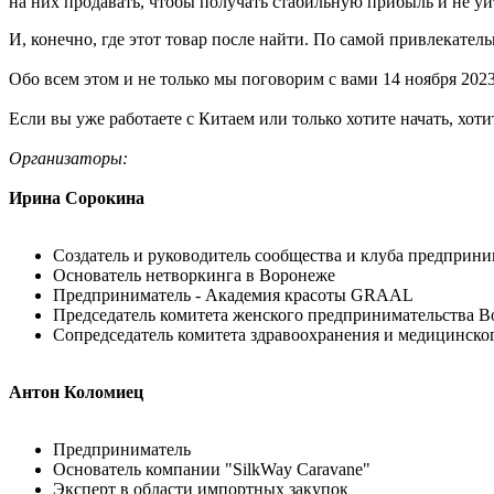
на них продавать, чтобы получать стабильную прибыль и не уйт
И, конечно, где этот товар после найти. По самой привлекател
Обо всем этом и не только мы поговорим с вами 14 ноября 202
Если вы уже работаете с Китаем или только хотите начать, хот
Организаторы:
Ирина Сорокина
Создатель и руководитель сообщества и клуба предприни
Основатель нетворкинга в Воронеже
Предприниматель - Академия красоты GRAAL
Председатель комитета женского предпринимательства В
Сопредседатель комитета здравоохранения и медицинско
Антон Коломиец
Предприниматель
Основатель компании "SilkWay Caravane"
Эксперт в области импортных закупок