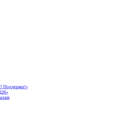
ь? Поддержи!»
026»
иалам