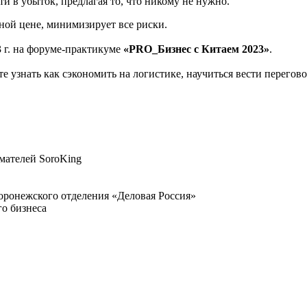
и в убыток, предлагая то, что никому не нужно.
ьной цене, минимизирует все риски.
3 г. на форуме-практикуме
«PRO_Бизнес с Китаем 2023»
.
ите узнать как сэкономить на логистике, научиться вести перег
мателей SoroKing
оронежского отделения «Деловая Россия»
го бизнеса