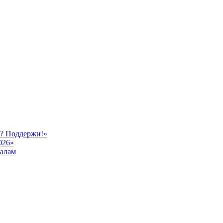
ь? Поддержи!»
026»
иалам