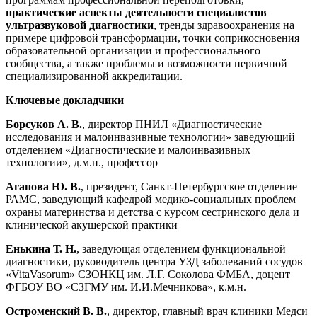
практические аспекты деятельности специалистов
ультразвуковой диагностики
, тренды здравоохранения на
примере цифровой трансформации, точки соприкосновения
образовательной организации и профессионального
сообщества, а также проблемы и возможности первичной
специализированной аккредитации.
Ключевые докладчики
Борсуков А. В.
, директор ПНИЛ «Диагностические
исследования и малоинвазивные технологии» заведующий
отделением «Диагностические и малоинвазивных
технологии», д.м.н., профессор
Агапова Ю. В.
, президент, Санкт-Петербургское отделение
РАМС, заведующий кафедрой медико-социальных проблем
охраны материнства и детства с курсом сестринского дела и
клинической акушерской практики
Енькина Т. Н.
, заведующая отделением функциональной
диагностики, руководитель центра УЗД заболеваний сосудов
«VitaVasorum» СЗОНКЦ им. Л.Г. Соколова ФМБА, доцент
ФГБОУ ВО «СЗГМУ им. И.И.Мечникова», к.м.н.
Остроменский В. В.
, директор, главный врач клиники Медси