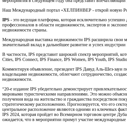
мероприятия в следующем году она представит впечатляющий
Наш Международный портал «ХЕЛПИНВЕР - открой новую Ро
IPS
- это ведущая платформа, которая исключительно успешно 
профессионалов в области недвижимости, экспертов и экспон
недвижимости страны.
Международная выставка недвижимости IPS расширила свои мас
значительный вклад в дальнейшее развитие и успех индустри
В частности, IPS представит широкий спектр мероприятий, кот
Cities, IPS Connect, IPS Finance, IPS Women, IPS Youth, IPS Stud
Комментируя объявление, президент IPS Давуд Аль-Шез-зауи п
владельцами недвижимости, облегчают сотрудничество, создаю
недвижимости.
“20-е издание IPS убедительно демонстрирует привлекательн
мировыми туристическими направлениями. Это можно объясни
получения вида на жительство и гражданства посредством пок
стратегическому расположению. Прогнозируется, что его сект
центральное расположение являются одними из ключевых фактор
IPS 2024, которая пройдет во Всемирном торговом центре Дуба
ожидается, что в мероприятии примут участие международные