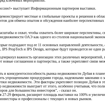
 ряд ключевых мероприятий.
ссию!» выступает Информационным партнером выставки.
демонстрирует местные и глобальные проекты и решения в обла
ентов для обмена опытом и обсуждения наиболее перспективны
штабы и охват, чтобы охватить более широкие перспективы, св
и недвижимости ОАЭ как одного из столпов национальной эконо
орые подпадают под ее 11 основных направлений деятельности, а 
io, IPS PropTech и IPS Design, которые будут проводится не один ра
одчеркнул важность организации этих различных мероприятий, 
т новые соглашения и партнерства, а также укрепляют связи ме
ость и конкурентоспособность рынка недвижимости Дубая в пла
ть упрощенными процедурами города, надежными законами о з
упки недвижимости. Эти факторы укрепляют позиции Дубая в эт
ор недвижимости выиграет от этого, особенно учитывая, что по
ов для большинства инвесторов”, - сказал он.
я 27-29 февраля, расширит площадь выставки на 100% и увеличит
 инвесторы и профессионалы с текущих и новых рынков.