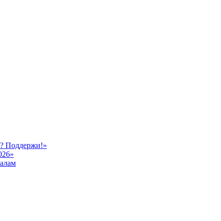
ь? Поддержи!»
026»
иалам