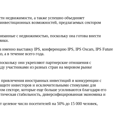
сти недвижимости, а также успешно объединяет
х инвестиционных возможностей, предлагаемых сектором
язанные с недвижимостью, поскольку она готова внести
мики.
именно выставку IPS, конференцию IPS, IPS Oscars, IPS Future
з, а в течение всего года.
поскольку они укрепляют партнерские отношения с
жду участниками из разных стран на мировом рынке
не привлечения иностранных инвестиций и конкуренции с
ащите инвесторов и исключительными стимулами для
ом секторе, которые еще больше усиливаются благодаря его
литическая стабильность, диверсифицированная экономика и
 целевое число посетителей на 50% до 15 000 человек,