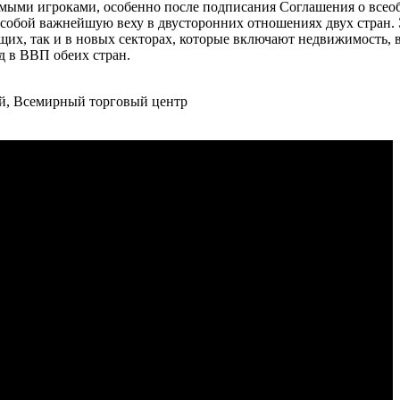
имыми игроками, особенно после подписания Соглашения о все
т собой важнейшую веху в двусторонних отношениях двух стран.
ющих, так и в новых секторах, которые включают недвижимость
д в ВВП обеих стран.
й, Всемирный торговый центр