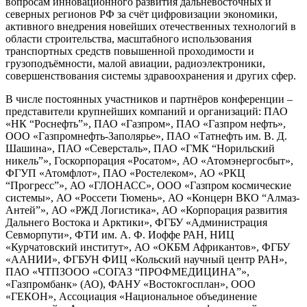
вопросам инновационного развития дальневосточных и
северных регионов РФ за счёт цифровизации экономики,
активного внедрения новейших отечественных технологий в
области строительства, масштабного использования
транспортных средств повышенной проходимости и
грузоподъёмности, малой авиации, радиоэлектроники,
совершенствования системы здравоохранения и других сфер.
В числе постоянных участников и партнёров конференции –
представители крупнейших компаний и организаций: ПАО
«НК “Роснефть”», ПАО «Газпром», ПАО «Газпром нефть»,
ООО «Газпромнефть-Заполярье», ПАО «Татнефть им. В. Д.
Шашина», ПАО «Северсталь», ПАО «ГМК “Норильский
никель”», Госкорпорация «Росатом», АО «Атомэнергосбыт»,
ФГУП «Атомфлот», ПАО «Ростелеком», АО «РКЦ
“Прогресс”», АО «ГЛОНАСС», ООО «Газпром космические
системы», АО «Россети Тюмень», АО «Концерн ВКО “Алмаз-
Антей”», АО «РЖД Логистика», АО «Корпорация развития
Дальнего Востока и Арктики», ФГБУ «Администрация
Севморпути», ФТИ им. А. Ф. Иоффе РАН, НИЦ
«Курчатовский институт», АО «ОКБМ Африкантов», ФГБУ
«ААНИИ», ФГБУН ФИЦ «Кольский научный центр РАН»,
ПАО «ЧТПЗООО «СОГАЗ “ПРОФМЕДИЦИНА”»,
«Газпромбанк» (АО), ФАНУ «Востокгосплан», ООО
«ГЕКОН», Ассоциация «Национальное объединение