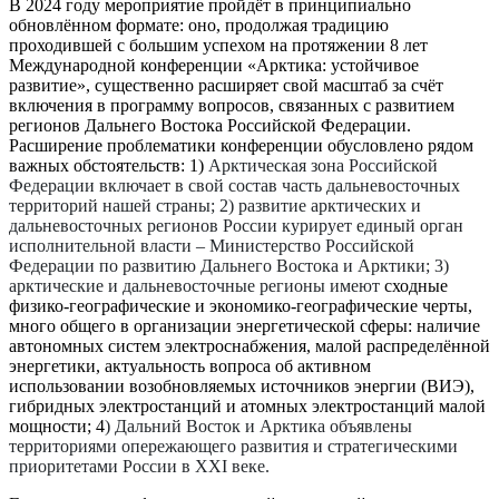
В 2024 году мероприятие пройдёт в принципиально
обновлённом формате: оно, продолжая традицию
проходившей с большим успехом на протяжении 8 лет
Международной конференции «Арктика: устойчивое
развитие», существенно расширяет свой масштаб за счёт
включения в программу вопросов, связанных с развитием
регионов Дальнего Востока Российской Федерации.
Расширение проблематики конференции обусловлено рядом
важных обстоятельств: 1)
Арктическая зона Российской
Федерации включает в свой состав часть дальневосточных
территорий нашей страны; 2) развитие арктических и
дальневосточных регионов России курирует единый орган
исполнительной власти – Министерство Российской
Федерации по развитию Дальнего Востока и Арктики; 3)
арктические и дальневосточные регионы имеют
сходные
физико-географические и экономико-географические черты,
много общего в организации энергетической сферы: наличие
автономных систем электроснабжения, малой распределённой
энергетики, актуальность вопроса об активном
использовании возобновляемых источников энергии (ВИЭ),
гибридных электростанций и атомных электростанций малой
мощности; 4
) Дальний Восток и Арктика объявлены
территориями опережающего развития и стратегическими
приоритетами России в XXI веке.