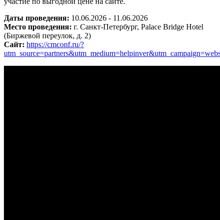
участие по выгодной цене на сайте.
Даты проведения:
10.06.2026 - 11.06.2026
Место проведения:
г. Санкт-Петербург, Palace Bridge Hotel
(Биржевой переулок, д. 2)
Сайт:
https://cmconf.ru/?
utm_source=partners&utm_medium=helpinver&utm_campaign=
webs