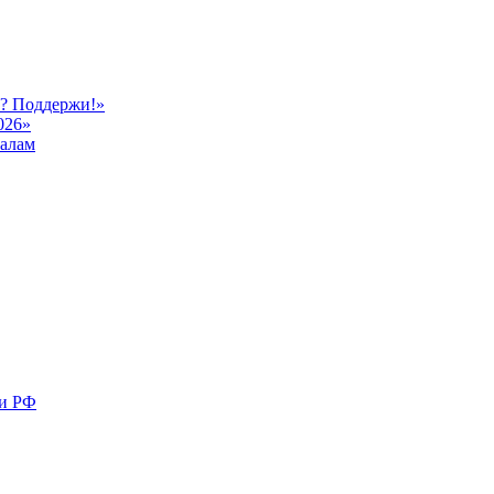
ь? Поддержи!»
026»
иалам
ми РФ