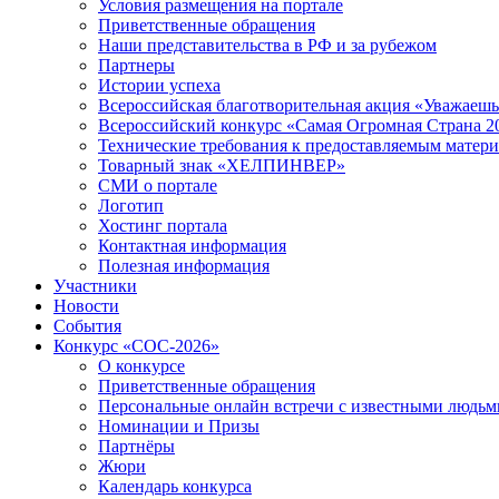
Условия размещения на портале
Приветственные обращения
Наши представительства в РФ и за рубежом
Партнеры
Истории успеха
Всероссийская благотворительная акция «Уважаеш
Всероссийский конкурс «Самая Огромная Страна 2
Технические требования к предоставляемым матер
Товарный знак «ХЕЛПИНВЕР»
СМИ о портале
Логотип
Хостинг портала
Контактная информация
Полезная информация
Участники
Новости
События
Конкурс «СОС-2026»
О конкурсе
Приветственные обращения
Персональные онлайн встречи с известными людь
Номинации и Призы
Партнёры
Жюри
Календарь конкурса