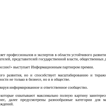
т профессионалов и экспертов в области устойчивого развити
елей, представителей государственной власти, общественных д
ссию!» выступает
Информационным партнером премии.
ого развития, но и способствует масштабированию и тира
сти не только в бизнесе, но и в обществе.
мируя информированное и ответственное сообщество.
которые охватывают максимально полную картину заинтересо
с, далее предусмотрены разнообразные категории для ма
еждений.