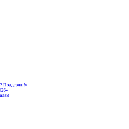
ь? Поддержи!»
026»
иалам