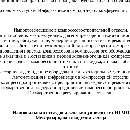
адиционно собирает на своей площадке руководителей и специа
ссию!» выступает Информационным партнером конференции.
Импортозамещение в компрессоростроительной отрасли.
ации поставок комплектующих для компрессорной техники инос
ристики, обслуживание, модернизация, диагностика и ремонт к
е и разработка технических заданий на компрессоры и компрес
проведения приемки компрессоров и компрессорного оборудован
 Заказчика и Поставщика в период жизненного цикла компресс
 производства компрессорной техники и пэкиджа, а также в обл
техники.
ессорное и детандерное оборудование для холодильных установо
Автоматизация и цифровизация в компрессорной отрасли.
 компрессоростроительных предприятий, для сервиса и ремонта
осударственной поддержки предприятий компрессоростроитель
Государственное регулирование в отрасли.
Национальный исследовательский университет ИТМО
Международная академия холода