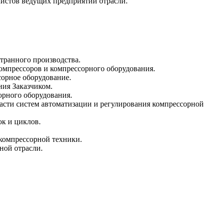
листов ведущих предприятий отрасли.
транного производства.
омпрессоров и компрессорного оборудования.
сорное оборудование.
ия Заказчиком.
орного оборудования.
асти систем автоматизации и регулирования компрессорной
к и циклов.
 компрессорной техники.
ной отрасли.