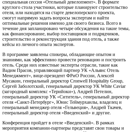
специальная сессия «Отельный девелопмент». В формате
круглого стола участники, которые планируют строительство
отеля, или находятся на старте девелоперского проекта,
смогут напрямую задать вопросы экспертам и найти
оптимальные решения именно для своего бизнеса. Всего в
течение дня запланировано четыре обсуждения на такие темы,
как финансирование, выбор поставщиков и подрядчиков,
строительство и реконструкция здания под отель, а также
кейсы из личного опыта экспертов.
В программе заявлены спикеры, обладающие опытом и
знаниями, как эффективно провести реновацию и построить
отель. Среди них известные эксперты отрасли, такие как
Вадим Прасов, управляющий партнер УК «Альянс Отель
Менеджмент», вице-президент ФРиО России, Алексей
Мусакин, генеральный директор Cronwell Hospitality Group,
Сергей Заболотский, генеральный директор УК White Caviar
(загородный комплекс «Терийоки»), Андрей Петелин,
генеральный директор УК «Сититель», генеральный директор
отеля «Санкт-Петербург», Юнис Теймурханлы, владелец и
генеральный менеджер отеля «Гельвеция», Андрей Ткачев,
генеральный директор отеля «Введенский» и другие.
Конференция пройдет в отеле «Введенский». В рамках
мероприятия компании-партнеры представят свои товары и