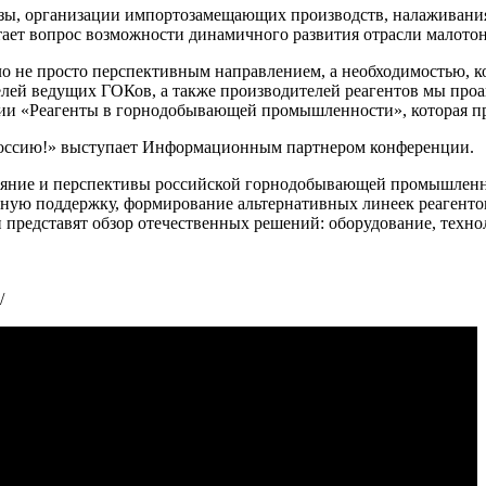
азы, организации импортозамещающих производств, налаживания
встает вопрос возможности динамичного развития отрасли малот
ло не просто перспективным направлением, а необходимостью, к
телей ведущих ГОКов, а также производителей реагентов мы пр
ии «Реагенты в горнодобывающей промышленности», которая пр
ссию!» выступает Информационным партнером конференции.
яние и перспективы российской горнодобывающей промышленност
ную поддержку, формирование альтернативных линеек реагентов
 представят обзор отечественных решений: оборудование, техно
/