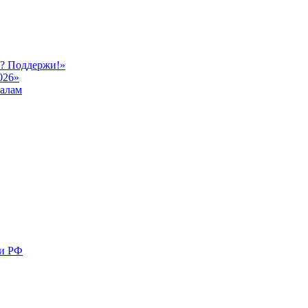
ь? Поддержи!»
026»
иалам
ми РФ