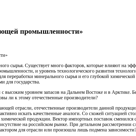
вающей промышленности»
ого сырья. Существует много факторов, которые влияют на эф
ромышленности, и уровень технологического развития технолог
для переработки минерального сырья и его глубокой химической
и для государства.
 с высоким уровнем запасов на Дальнем Востоке и в Арктике. Б
товы ли к этому отечественные производители?
ывающей отрасли, отечественные производители данной продукци
 активно искать качественные аналоги. Со схожей ситуацией ст
химической продукции. Вектор импортных поставок сменился с 
исутствие на российском рынке. При детальном рассмотрении сл
актором для отрасли или произошла лишь подмена зависимости