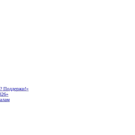
ь? Поддержи!»
026»
иалам