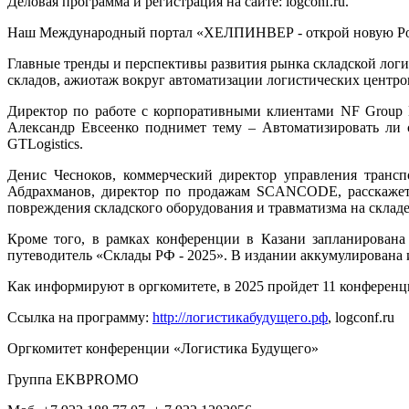
Деловая программа и регистрация на сайте:
logconf
.
ru
.
Наш Международный портал «ХЕЛПИНВЕР - открой новую Ро
Главные тренды и перспективы развития рынка складской логи
складов, ажиотаж вокруг автоматизации логистических центро
Директор по работе с корпоративными клиентами NF Group 
Александр Евсеенко поднимет тему – Автоматизировать ли 
GTLogistics
.
Денис Чесноков, коммерческий директор управления транс
Абдрахманов, директор по продажам SCANCODE, расскажет
повреждения складского оборудования и травматизма на складе
Кроме того, в рамках конференции в Казани запланирована
путеводитель
«Склады РФ - 2025». В издании аккумулирована 
Как информируют в оргкомитете, в 2025 пройдет 11 конференци
Ссылка на программу:
http://логистикабудущего.рф
, logconf.ru
Оргкомитет конференции «Логистика Будущего»
Группа EKBPROMO