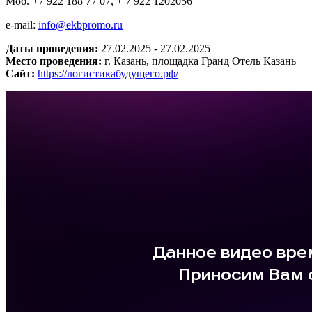
Моб
. +7 922 188 77 07, + 7 922 1202056
e-mail:
info@ekbpromo.ru
Даты проведения:
27.02.2025 - 27.02.2025
Место проведения:
г. Казань, площадка Гранд Отель Казань
Сайт:
https://логистикабудущего.рф/