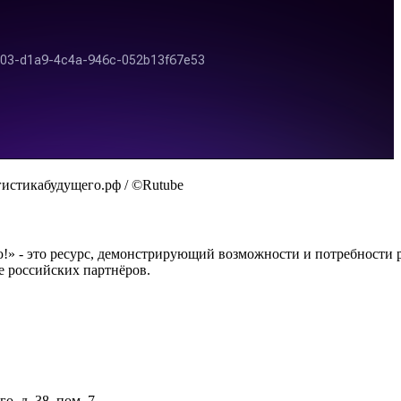
гистикабудущего.рф / ©Rutube
 это ресурс, демонстрирующий возможности и потребности рос
е российских партнёров.
о, д. 38, пом. 7