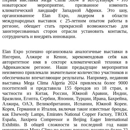
новаторское
мероприятие
,
призванное
изменить
климатический
ландшафт
Западной
Африки
.
Это
шоу
, 
организованное
Elan
Expo
,
лидером
в
 области 
международных
выставок
с
25
-
летним
опытом
работы
в
регионе
,
обещает
стать
прекрасной
возможностью
для
заинтересованных
 сторон 
отрасли
 установить 
контакты
,
сотрудничать
и
 внедрять 
инновации
.
Elan
Expo
успешно
организовала
аналогичные
выставки
в
Нигерии
,
Алжире
и
Кении
,
зарекомендовав
себя
как
авторитетное
имя
в
секторе
климатической
 техники 
в
Африканском
регионе
.
Наши
предыдущие
мероприятия
неизменно
привлекали
значительное
количество
участников
и
обеспечивали
впечатляющие
результаты
.
Например
,
недавняя
выставка 
Mega
Clima
Algeria
2024
привлекла
более
9000
посетителей
и
представила
155
брендов
из
18
стран
, в 
частности
из
Китая
,
России
,
Южной
Аравии
,
Индии
,
Бразилии
,
Египта
,
Сербии
,
Японии
,
Турции
,
Ирана
,
Бахрейна
,
Алжира
,
ОАЭ
,
Великобритании
,
Испании
,
Южной
 Кореи. 
Корея
,
Германия
и
Италия
,
включая
 такие 
известные
бренды
, 
как
Elsewedy
Lamps
,
Emirates
National
Copper
Factory
,
TROX
España
,
Jiaxipera
Compressor
и
Beijing
Eager
International
Exhibitio
.
В
общей
 сложности 
за
последний
год
наши
мероприятия
Mega
Clima
по
всему
региону
посетили
более
22