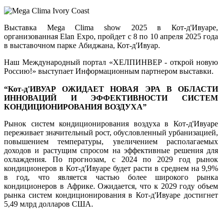
Выставка
Mega
Clima
show
2025
 в Кот-
д'
Ивуаре
,
организованная
Elan
Expo
,
пройдет
с
 8 по 
10
апреля
2025
года
в
выставочном
парке
Абиджана
,
 Кот-
д'
Ивуар
.
Наш Международный портал «ХЕЛПИНВЕР - открой новую
Россию!» выступает Информационным партнером выставки.
“
Кот-
д'
ИВУАР
ОЖИДАЕТ
НОВАЯ
ЭРА
В
 ОБЛАСТИ 
ИННОВАЦИЙ
И
ЭФФЕКТИВНОСТИ
 СИСТЕМ 
КОНДИЦИОНИРОВАНИЯ
 ВОЗДУХА”
Рынок
 систем 
кондиционирования
 воздуха в Кот-
д'
Ивуаре
переживает
значительный
рост
,
обусловленный
урбанизацией
,
повышением
температуры
,
увеличением
располагаемых
доходов
и
растущим
спросом
на
эффективные
решения
 для 
охлаждения
.
По
 прогнозам, 
с
2024
по
2029
год
рынок
кондиционеров в Кот-д'Ивуаре будет 
расти
в
среднем
 на 
9,9
%
в год, что 
является
частью
 более 
широкого
рынка
кондиционеров
 в 
Африке
.
Ожидается
, что 
к
2029
году
 объем 
рынка
 систем 
кондиционирования
 в Кот-
д'
Ивуаре
достигнет
5,49
млрд
долларов
 США
.