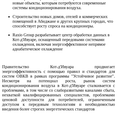
новые
объекты
, 
которым
потребуются
современные
системы 
кондиционирования
воздуха
.
Строительство
новых
домов
,
отелей
и
коммерческих
помещений
в
Абиджане
и
других
крупных
городах
,
 что 
способствует
росту
спроса
на
кондиционеры
.
Raxio
Group
разрабатывает
центр
 обработки 
данных
в
Кот-
д'
Ивуаре
, 
оснащенный
передовыми
 системами 
охлаждения
,
включая
энергоэффективное
непрямое
адиабатическое
охлаждение
Правительство
 Кот-
д'
Ивуара
продвигает
энергоэффективность
 с 
помощью
правил
и
стандартов
для
систем
ОВКВ
 в рамках программы "
Устойчивое
развитие
"
.
Несмотря
на
потенциал
роста
,
рынок
систем
кондиционирования
 воздуха 
в
 Кот-
д'
Ивуаре
сталкивается
 с 
проблемами
,
 в том 
числе
 со 
слаборазвитыми
каналами
сбыта
,
нехваткой
квалифицированных
специалистов
,
проблемами
ценовой 
доступности
для
потребителей
,
ограниченным
доступом
к
передовым
технологиям
и
необходимостью
введения
более
строгих
энергетических
стандартов