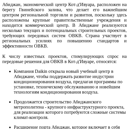
Абиджан
,
экономический
центр
 Кот-
д'
Ивуара
,
расположен
на
берегу 
Гвинейского
залива
, 
что
делает
его
важнейшим
центром
региональной
торговли
и
развития
, 
поскольку
здесь
расположены
крупные
правительственные
учреждения
и
находится
коммерческий
центр
.
 В 
Абиджане
реализуются
несколько
текущих
и
потенциальных
строительных
проектов
,
требующих
передовых
систем
ОВКВ
.
Страна
участвует
 в 
региональных
усилиях
по
повышению
стандартов
и
эффективности
ОВКВ
.
К числу 
известных
проектов
, 
стимулирующих
спрос
на
передовые
решения
 для 
ОВКВ
в
 Кот-
д'
Ивуаре
, 
относятся
:
К
омпания 
Daikin
открыла
новый
учебный
центр
в
Абиджане
, 
чтобы
поддержать
развитие
индустрии
кондиционирования
 воздуха
,
предлагая
программы
по
установке
,
 техническому 
обслуживанию
и
новейшим
технологиям
кондиционирования
 воздуха
.
Продолжается
строительство
Абиджанского
метрополитена
-
крупного
инфраструктурного
проекта
, 
для реализации 
которого
потребуются
сложные
системы
климат
-
контроля
.
Расширение
порта
Абиджан
,
которое
включает
 в себя 