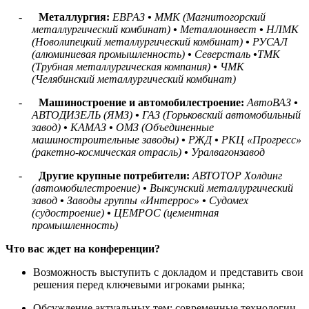
-
Металлургия:
ЕВРАЗ
•
ММК (Магнитогорский
металлургический комбинат)
•
Металлоинвест
•
НЛМК
(Новолипецкий металлургический комбинат)
•
РУСАЛ
(алюминиевая промышленность)
•
Северсталь
•
ТМК
(Трубная металлургическая компания)
•
ЧМК
(Челябинский металлургический комбинат)
-
Машиностроение и автомобилестроение:
АвтоВАЗ
•
АВТОДИЗЕЛЬ (ЯМЗ)
•
ГАЗ (Горьковский автомобильный
завод)
•
КАМАЗ
•
ОМЗ (Объединенные
машиностроительные заводы)
•
РЖД
•
РКЦ «Прогресс»
(ракетно-космическая отрасль)
•
Уралвагонзавод
-
Другие крупные потребители:
АВТОТОР Холдинг
(автомобилестроение)
•
Выксунский металлургический
завод
•
Заводы группы «Интеррос»
•
Судомех
(судостроение)
•
ЦЕМРОС (цементная
промышленность)
Что вас ждет на конференции?
Возможность выступить с докладом и представить свои
решения перед ключевыми игроками рынка;
Обсуждение актуальных тем: современные технологии