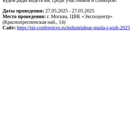
Будем рады видеть вас среди участников и спикеров!
Даты проведения:
27.05.2025 - 27.05.2025
Место проведения:
г. Москва, ЦВК «Экспоцентр»
(Краснопресненская наб., 14)
Сайт:
https://rpi-conferences.ru/industrialnue-masla-i-sozh-2025