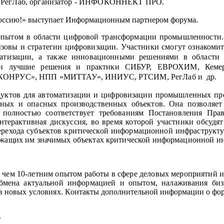
 РегЛаб, организатор - ИНФОКОННЕКТ ПРО.
ссию!» выступает
И
нформационным партнером форума
.
пытом в области цифровой трансформации промышленности. З
зовы и стратегии цифровизации. Участники смогут ознакоми
тизации, а также инновационными решениями в области к
 свои лучшие решения и практики СИБУР, ЕВРОХИМ, 
 «КОНРУС», НПП «МИТТАУ», ИНИУС, РТСИМ, РегЛаб и др.
дуктов для автоматизации и цифровизации промышленных пр
ных и опасных производственных объектов. Она позволяет
а полностью соответствует требованиям Постановления Пр
нтерактивная дискуссия, во время которой участники обсудя
 перехода субъектов критической информационной инфраструк
ежащих им значимых объектах критической информационной и
м 10-летним опытом работы в сфере деловых мероприятий и гл
бмена актуальной информацией и опытом, налаживания бизн
в новых условиях. К
онтакты дополнительной информации о ф
»