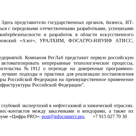
десь представители государственных органов, бизнеса, ИТ-
ться с передовыми отечественными разработками, успешными
ибербезопасности и разработок в области искусственного
Кемеровский «Азот», УРАЛХИМ, ФОСАГРО-НИУИФ АТИСС,
едприятий. Компания РегЛаб представит первую российскую
 автоматизировать непрерывные технологические процессы,
авительства №1912 о переходе на доверенные программно-
т лучшие подходы и практики для реализации постановления
туры Российской Федерации на преимущественное применение
нфраструктуры Российской Федерации".
убокой экспертизой в нефтегазовой и химической отраслях.
ес-контактов между заказчиками и вендорами, а также их
оруме «Цифра
PRO
»:
post
@infoconnect.pro
, +7 915 027 70 30