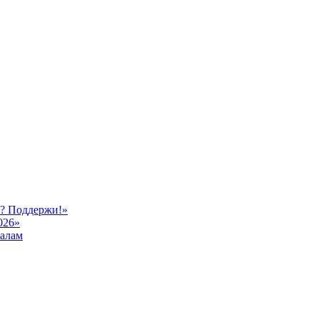
ь? Поддержи!»
026»
иалам