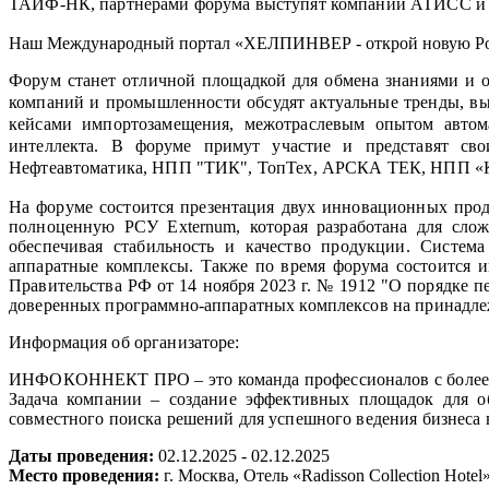
ТАИФ-НК, партнерами форума выступят компании АТИСС и
Наш Международный портал «ХЕЛПИНВЕР - открой новую Ро
Форум станет отличной площадкой для обмена знаниями и о
компаний и промышленности обсудят актуальные тренды, вы
кейсами импортозамещения, межотраслевым опытом автома
интеллекта. В форуме примут участие и представят
Нефтеавтоматика, НПП "ТИК", ТопТех, АРСКА ТЕК, НПП
На форуме состоится презентация двух инновационных про
полноценную РСУ Externum, которая разработана для слож
обеспечивая стабильность и качество продукции. Систем
аппаратные комплексы. Также по время форума состоится и
Правительства PФ от 14 ноября 2023 г. № 1912 "О порядке
доверенных программно-аппаратных комплексов на принадл
Информация об организаторе:
ИНФОКОННЕКТ ПРО – это команда профессионалов с более че
Задача компании – создание эффективных площадок для о
совместного поиска решений для успешного ведения бизнеса 
Даты проведения:
02.12.2025 - 02.12.2025
Место проведения:
г. Москва, Отель «Radisson Collection Hotel