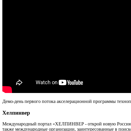
Демо-день первого потока акселерационной программы техноп
Хелпинвер
Международный портал «ХЕЛПИНВЕР - открой новую Россию!» -
также международные организации, заинтересованные в поиск