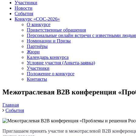
Участники
Новости
События
Конкурс «СОС-2026»
О конкурсе
Приветственные обращения
Персональные онлайн встречи с известными людь
Номинации и Призы
Партнёры
Жюри
Календарь конкурса
Условие участия (Анкета-заявка)
Участники
Положение о конкурсе
Контакты
Межотраслевая B2B конференция «Проб
Главная
События
Приглашаем принять участие в межотраслевой
B
2
B
конференци