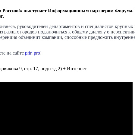
Россию!» выступает Информационным партнером Форума. У
r.
бизнеса, руководителей департаментов и специалистов крупных 
з разных городов подключиться к общему диалогу о перспектива
ференция объединит компании, способные предложить внутренн
ете на сайте
prir
.
pro
!
довикова 9, стр. 17, подъезд 2) + Интернет