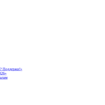
ь? Поддержи!»
026»
иалам