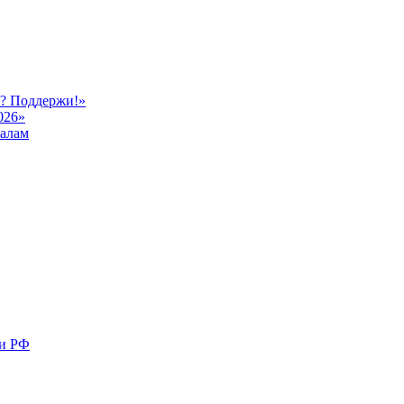
ь? Поддержи!»
026»
иалам
ми РФ