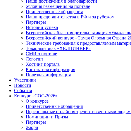
Наши достижения и благодарности
Условия размещения на портале
Приветственные обращения
Наши представительства в РФ и за рубежом
Партнеры
Истории успеха
Всероссийская благотворительная акция «Уважаеш
Всероссийский конкурс «Самая Огромная Страна 2
Технические требования к предоставляемым матер
Товарный знак «ХЕЛПИНВЕР»
СМИ о портале
Логотип
Хостинг портала
Контактная информация
Полезная информация
Участники
Новости
События
Конкурс «СОС-2026»
О конкурсе
Приветственные обращения
Персональные онлайн встречи с известными людь
Номинации и Призы
Партнёры
Жюри