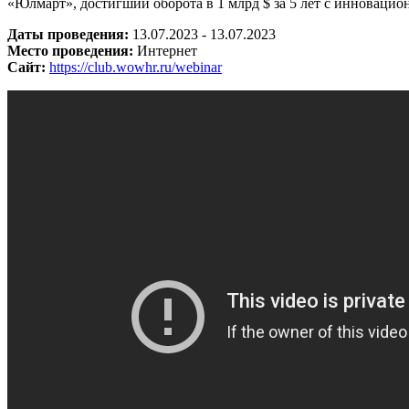
«Юлмарт», достигший оборота в 1 млрд $ за 5 лет с инновац
Даты проведения:
13.07.2023 - 13.07.2023
Место проведения:
Интернет
Сайт:
https://club.wowhr.ru/webinar