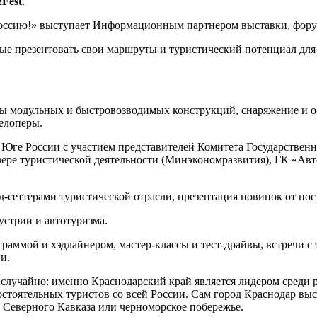
&
Fest
.
сию!» выступает Информационным партнером выставки, форум
ые презентовать свои маршруты и туристический потенциал для
ы модульных и быстровозводимых конструкций, снаряжение и об
елоперы.
 Юге России с участием представителей Комитета Государствен
сфере туристической деятельности (Минэкономразвития), ГК «А
д-сеттерами туристической отрасли, презентация новинок от по
стрии и автотуризма.
граммой и хэдлайнером, мастер-классы и тест-драйвы, встречи с
и.
лучайно: именно Краснодарский край является лидером среди р
стоятельных туристов со всей России. Сам город Краснодар выст
ы Северного Кавказа или черноморское побережье.