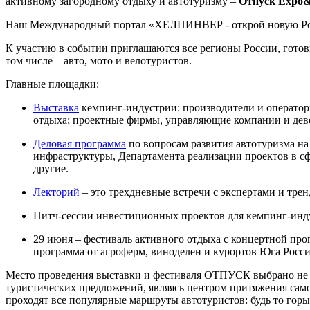
активному загородному отдыху и автотуризму –
Отпуск
Expo
Наш Международный портал «ХЕЛПИНВЕР - открой новую Рос
К участию в событии приглашаются все регионы России, готов
том числе – авто, мото и велотуристов.
Главные площадки:
Выставка
кемпинг-индустрии: производители и оператор
отдыха; проектные фирмы, управляющие компании и дев
Деловая программа
по вопросам развития автотуризма на
инфраструктуры, Департамента реализации проектов в 
другие.
Лекторий
– это трехдневные встречи с экспертами и трен
Питч-сессии инвестиционных проектов для кемпинг-инду
29 июня – фестиваль активного отдыха с концертной про
программа от агроферм, виноделен и курортов Юга Росси
Место проведения выставки и фестиваля ОТПУСК выбрано не с
туристических предложений, являясь центром притяжения само
проходят все популярные маршруты автотуристов: будь то гор