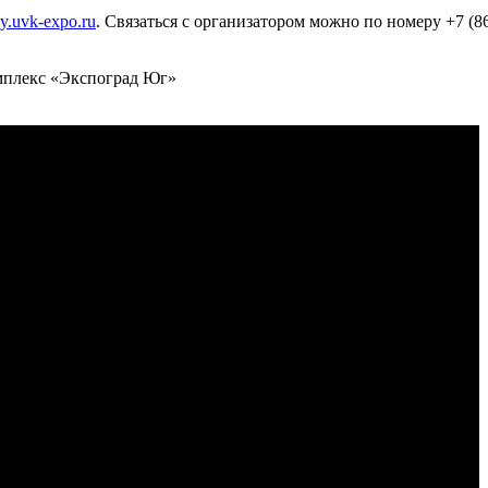
y.uvk-expo.ru
. Связаться с организатором можно по номеру +7 (8
омплекс «Экспоград Юг»