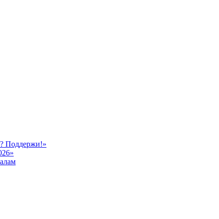
ь? Поддержи!»
026»
иалам