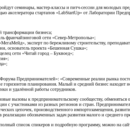
ойдут семинары, мастер-классы и питч-сессии для молодых пред
ью акселератора стартапов «LabStartUp» от Лаборатории Предп
й трансформации бизнеса;
ль франчайзинговой сети «Север-Метропольа»;
«МегаМейд», эксперт по бережливому строительству, преподавате
ни, основатель проекта «Бешенная Сушка»;
делец сети «Читай город – Буквоед»;
ия»;
да»;
го Форума Предпринимателей»: «Современные реалии рынка пост
ние горизонтов планирования. Малый и средний бизнес находи
тики и удалённой работы сотрудников.
овые вызовы к предпринимательскому сообществу, обменяться о
ции с участниками из разных регионов и стран. Предпринимат
ических цепочек, производственного импортозамещения, развити
реализации обозначенных задач развития малого и среднего пр
ть полный список спикеров и подробную программу, можно на с