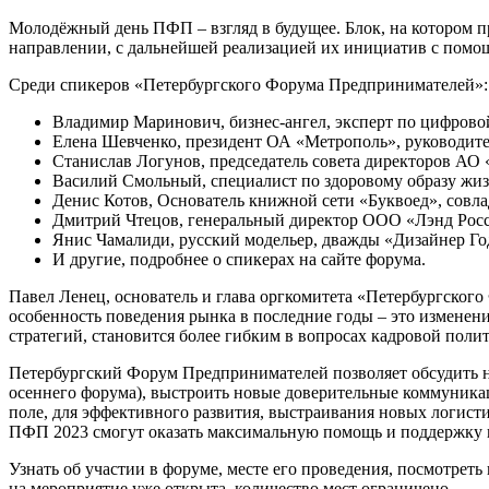
Молодёжный день ПФП – взгляд в будущее. Блок, на котором пр
направлении, с дальнейшей реализацией их инициатив с помощ
Среди спикеров «Петербургского Форума Предпринимателей»:
Владимир Маринович, бизнес-ангел, эксперт по цифрово
Елена Шевченко, президент ОА «Метрополь», руководите
Станислав Логунов, председатель совета директоров АО 
Василий Смольный, специалист по здоровому образу жиз
Денис Котов, Основатель книжной сети «Буквоед», совла
Дмитрий Чтецов, генеральный директор OOO «Лэнд Росс
Янис Чамалиди, русский модельер, дважды «Дизайнер Го
И другие, подробнее о спикерах на сайте форума.
Павел Ленец, основатель и глава оргкомитета «Петербургско
особенность поведения рынка в последние годы – это измене
стратегий, становится более гибким в вопросах кадровой поли
Петербургский Форум Предпринимателей позволяет обсудить н
осеннего форума), выстроить новые доверительные коммуника
поле, для эффективного развития, выстраивания новых логист
ПФП 2023 смогут оказать максимальную помощь и поддержку в 
Узнать об участии в форуме, месте его проведения, посмотре
на мероприятие уже открыта, количество мест ограничено.