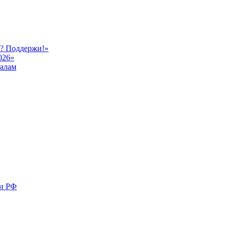
ь? Поддержи!»
026»
иалам
ми РФ