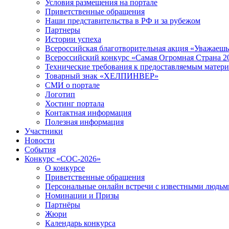
Условия размещения на портале
Приветственные обращения
Наши представительства в РФ и за рубежом
Партнеры
Истории успеха
Всероссийская благотворительная акция «Уважаеш
Всероссийский конкурс «Самая Огромная Страна 2
Технические требования к предоставляемым матер
Товарный знак «ХЕЛПИНВЕР»
СМИ о портале
Логотип
Хостинг портала
Контактная информация
Полезная информация
Участники
Новости
События
Конкурс «СОС-2026»
О конкурсе
Приветственные обращения
Персональные онлайн встречи с известными людь
Номинации и Призы
Партнёры
Жюри
Календарь конкурса