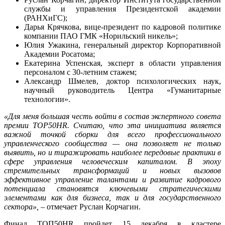
службы и управления Президентской академии
(РАНХиГС);
Дарья Крячкова, вице-президент по кадровой политике
компании ПАО ГМК «Норильский никель»;
Юлия Ужакина, генеральный директор Корпоративной
Академии Росатома;
Екатерина Успенская, эксперт в области управления
персоналом с 30-летним стажем;
Александр Шмелев, доктор психологических наук,
научный руководитель Центра «Гуманитарные
технологии».
«Для меня большая честь войти в состав экспертного совета
премии TOP50HR. Считаю, что эта инициатива является
важной точкой сборки для всего профессионального
управленческого сообщества — она позволяет не только
выявить, но и тиражировать наиболее передовые практики в
сфере управления человеческим капиталом. В эпоху
стремительных трансформаций и новых вызовов
эффективное управление талантами и развитие кадрового
потенциала становятся ключевыми стратегическими
элементами как для бизнеса, так и для государственного
сектора»,
– отмечает Руслан Корчагин.
Финал ТОП50HR пройдет 15 декабря в кластере