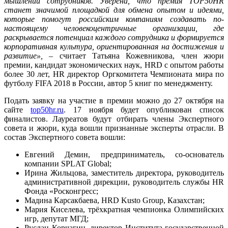
мышлении сотрудников. Уверена, что премия TOP50HR
станет значимой площадкой для обмена опытом и идеями,
которые помогут российским компаниям создавать по-
настоящему человекоцентричные организации, где
раскрывается потенциал каждого сотрудника и формируется
корпоративная культура, ориентированная на достижения и
развитие»,
– считает Татьяна Кожевникова, член жюри
премии, кандидат экономических наук, HRD с опытом работы
более 30 лет, HR директор Оргкомитета Чемпионата мира по
футболу FIFA 2018 в России, автор 5 книг по менеджменту.
Подать заявку на участие в премии можно до 27 октября на
сайте
top50hr.ru
. 17 ноября будет опубликован список
финалистов. Лауреатов будут отбирать члены Экспертного
совета и жюри, куда вошли признанные эксперты отрасли. В
состав Экспертного совета вошли:
Евгений Демин, предприниматель, со-основатель
компании SPLAT Global;
Ирина Жильцова, заместитель директора, руководитель
административной дирекции, руководитель службы HR
Фонда «Росконгресс;
Мадина Карсакбаева, HRD Kusto Group, Казахстан;
Мария Киселева, трёхкратная чемпионка Олимпийских
игр, депутат МГД;
Руслан Корчагин, директор Института государственной