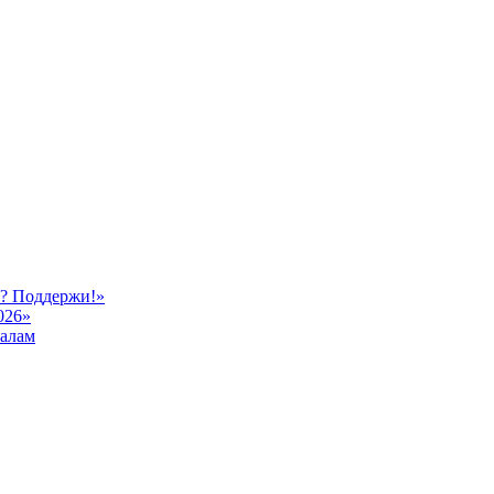
ь? Поддержи!»
026»
иалам