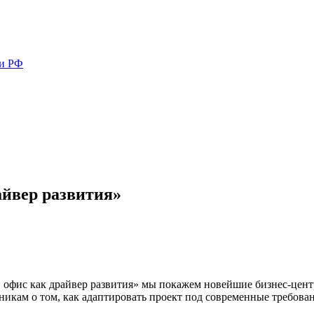
ми РФ
айвер развития»
ce: офис как драйвер развития» мы покажем новейшие бизнес-ц
икам о том, как адаптировать проект под современные требован