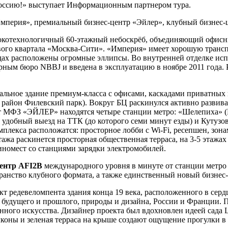
ссию!» выступает Информационным партнером тура.
Империя», премиальный бизнес-центр «Эйлер», клубный бизнес-
котехнологичный 60-этажный небоскрёб, объединяющий офисны
ого квартала «Москва-Сити». «Империя» имеет хорошую транспо
садах расположены огромные эллипсы. Во внутренней отделке и
ым бюро NBBJ и введена в эксплуатацию в ноябре 2011 года. Р
льное здание премиум-класса с офисами, каскадами приватных 
, район Филевский парк). Вокруг БЦ раскинулся активно разви
 от МФЗ «ЭЙЛЕР» находятся четыре станции метро: «Шелепиха»
удобный выезд на ТТК (до которого семи минут езды) и Кутузо
омплекса расположатся: просторное лобби с Wi-Fi, ресепшен, зон
тажа раскинется просторная общественная терраса, на 3-5 этажах
номест со станциями зарядки электромобилей.
центр AFI2B
международного уровня в минуте от станции метро «
ранство клубного формата, а также единственный новый бизнес
кт редевеломпента здания конца 19 века, расположенного в сер
 будущего и прошлого, природы и дизайна, России и Франции. 
нного искусства. Дизайнер проекта был вдохновлен идеей сада Le
коны и зеленая терраса на крыше создают ощущение прогулки в 