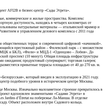
цент AFI2B и бизнес-центр «Сады Этрета».
е, коммерческие и жилые пространства. Комплекс
ртную доступность, находясь в четырех километрах от
спользованы натуральные материалы — итальянский мрамор и
азвитием и управлением делового комплекса с 2011 года
и общественных террас и современной цифровой «начинкой».
вающийся престижный район – Филевский парк – с множеством
 (МЦК и БКЛ), «Фили» и МЦД-1 «Одинцово – Лобня». До
вский проспект (10 минут). Общая площадь инфраструктуры
ами ожидания; продуктовый супермаркет; торговая галерея;
 разместятся приватные террасы площадью от 40 до 270 кв. м.
Белорусская», который введен в эксплуатацию в 2021 году.
-центр подобного уровня в историческом центре Москвы.
дце Москвы. Изначально малозаметное строение превратилось в
Проект вдохновлен знаменитыми «Садами Этрета» в
s Jardins d’Étretat на побережье Ла-Манша. В отделке
саду. Объект расположен внутри Садового кольца.