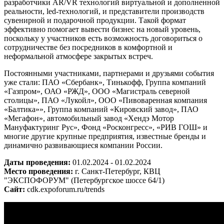
разработчики AR/VR технологий виртуальной и дополненной
реальности, led-технологий, и представители производств
сувенирной и подарочной продукции. Такой формат
эффективно помогает вывести бизнес на новый уровень,
поскольку у участников есть возможность договориться о
сотрудничестве без посредников в комфортной и
неформальной атмосфере закрытых встреч.
Постоянными участниками, партнерами и друзьями события
уже стали: ПАО «Сбербанк», Тинькофф, Группа компаний
«Газпром», ОАО «РЖД», ООО «Магистраль северной
столицы», ПАО «Лукойл», ООО «Пивоваренная компания
«Балтика»», Группа компаний «Кировский завод», ПАО
«Мегафон», автомобильный завод «Хендэ Мотор
Мануфактуринг Рус», Фонд «Росконгресс», «РИВ ГОШ» и
многие другие крупные предприятия, известные бренды и
динамично развивающиеся компании России.
Даты проведения:
01.02.2024 - 01.02.2024
Место проведения:
г. Санкт-Петербург, КВЦ
"ЭКСПОФОРУМ" (Петербургское шоссе 64/1)
Сайт:
cdk.expoforum.ru/trends