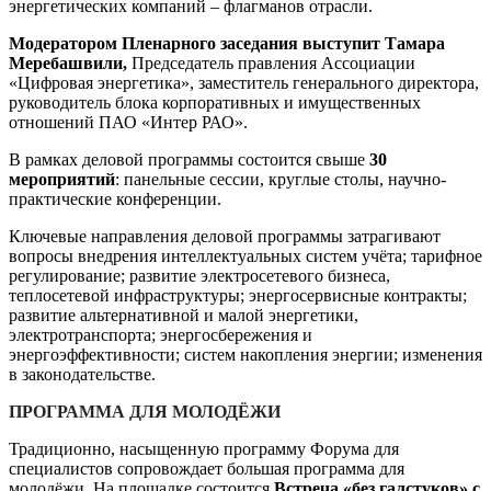
энергетических компаний – флагманов отрасли.
Модератором Пленарного заседания выступит
Тамара
Меребашвили,
Председатель правления Ассоциации
«Цифровая энергетика», заместитель генерального директора,
руководитель блока корпоративных и имущественных
отношений ПАО «Интер РАО».
В рамках деловой программы состоится свыше
30
мероприятий
: панельные сессии, круглые столы, научно-
практические конференции.
Ключевые направления деловой программы затрагивают
вопросы внедрения интеллектуальных систем учёта; тарифное
регулирование; развитие электросетевого бизнеса,
теплосетевой инфраструктуры; энергосервисные контракты;
развитие альтернативной и малой энергетики,
электротранспорта; энергосбережения и
энергоэффективности; систем накопления энергии; изменения
в законодательстве.
ПРОГРАММА ДЛЯ МОЛОДЁЖИ
Традиционно, насыщенную программу Форума для
специалистов сопровождает большая программа для
молодёжи. На площадке состоится
Встреча «без галстуков» с