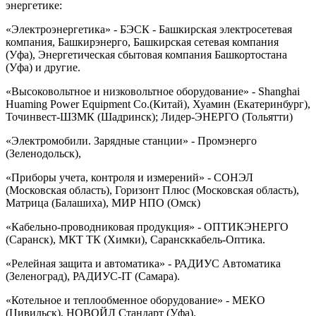
энергетике:
«Электроэнергетика» - БЭСК - Башкирская электросетевая
компания, Башкирэнерго, Башкирская сетевая компания
(Уфа), Энергетическая сбытовая компания Башкортостана
(Уфа) и другие.
«Высоковольтное и низковольтное оборудование» - Shanghai
Huaming Power Equipment Co.(Китай), Хуамин (Екатеринбург),
Точинвест-ШЗМК (Шадринск); Лидер-ЭНЕРГО (Тольятти)
«Электромобили. Зарядные станции» - Промэнерго
(Зеленодольск),
«Приборы учета, контроля и измерений» - СОНЭЛ
(Московская область), Горизонт Плюс (Московская область),
Матрица (Балашиха), МИР НПО (Омск)
«Кабельно-проводниковая продукция» - ОПТИКЭНЕРГО
(Саранск), МКТ ТК (Химки), Сарансккабель-Оптика.
«Релейная защита и автоматика» - РАДИУС Автоматика
(Зеленоград), РАДИУС-IT (Самара).
«Котельное и теплообменное оборудование» - МЕКО
(Цивильск), НОВОЙЛ Стандарт (Уфа).