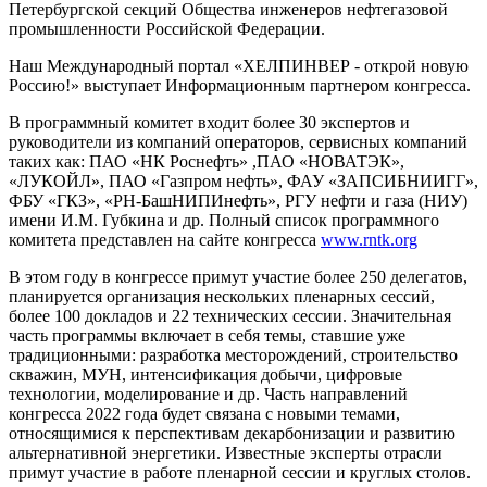
Петербургской секций Общества инженеров нефтегазовой
промышленности Российской Федерации.
Наш Международный портал «ХЕЛПИНВЕР - открой новую
Россию!» выступает Информационным партнером конгресса.
В программный комитет входит более 30 экспертов и
руководители из компаний операторов, сервисных компаний
таких как: ПАО «НК Роснефть» ,ПАО «НОВАТЭК»,
«ЛУКОЙЛ», ПАО «Газпром нефть», ФАУ «ЗАПСИБНИИГГ»,
ФБУ «ГКЗ», «РН-БашНИПИнефть», РГУ нефти и газа (НИУ)
имени И.М. Губкина и др. Полный список программного
комитета представлен на сайте конгресса
www.rntk.org
В этом году в конгрессе примут участие более 250 делегатов,
планируется организация нескольких пленарных сессий,
более 100 докладов и 22 технических сессии. Значительная
часть программы включает в себя темы, ставшие уже
традиционными: разработка месторождений, строительство
скважин, МУН, интенсификация добычи, цифровые
технологии, моделирование и др. Часть направлений
конгресса 2022 года будет связана с новыми темами,
относящимися к перспективам декарбонизации и развитию
альтернативной энергетики. Известные эксперты отрасли
примут участие в работе пленарной сессии и круглых столов.