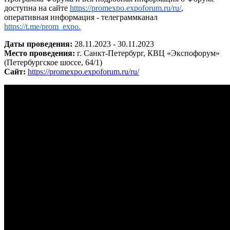
доступна на сайте
https
://
promexpo
.
expoforum
.
ru
/
ru
/
,
оперативная информация - телеграммканал
https
://
t
.
me
/
prom
_
expo
.
Даты проведения:
28.11.2023 - 30.11.2023
Место проведения:
г. Санкт-Петербург, КВЦ «Экспофорум»
(Петербургское шоссе, 64/1)
Сайт:
https://promexpo.expoforum.ru/ru/