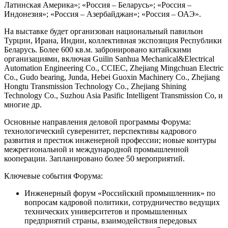
Латинская Америка»; «Россия – Беларусь»; «Россия –
Индонезия»; «Россия – Азербайджан»; «Россия – ОАЭ».
На выставке будет организован национальный павильон
Турции, Ирана, Индии, коллективная экспозиция Республики
Беларусь. Более 600 кв.м. забронировано китайскими
организациями, включая Guilin Sanhua Mechanical&Electrical
Automation Engineering Co., CCIEC, Zhejiang Mingchuan Electric
Co., Gudo bearing, Junda, Hebei Guoxin Machinery Co., Zhejiang
Hongtu Transmission Technology Co., Zhejiang Shining
Technology Co., Suzhou Asia Pasific Intelligent Transmission Co, и
многие др.
Основные направления деловой программы Форума:
технологический суверенитет, перспективы кадрового
развития и престиж инженерной профессии; новые контуры
межрегиональной и международной промышленной
кооперации. Запланировано более 50 мероприятий.
Ключевые события Форума:
Инженерный форум «Российский промышленник» по
вопросам кадровой политики, сотрудничество ведущих
технических университетов и промышленных
предприятий страны, взаимодействия передовых