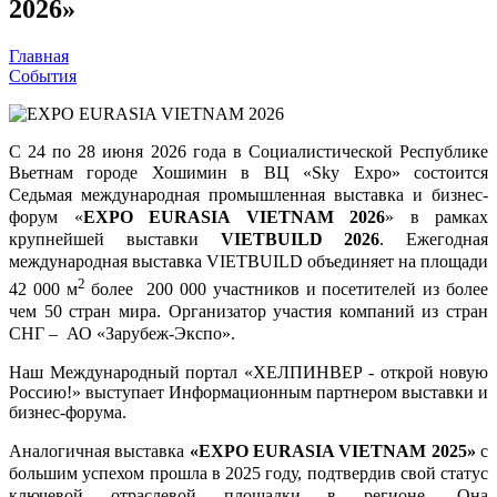
2026»
Главная
События
С 24 по 28 июня 2026 года в Социалистической Республике
Вьетнам городе Хошимин в ВЦ «Sky Exp
o
» состоится
Седьмая международная промышленная выставка и бизнес-
форум «
EXPO EURASIA
VIETNAM
2026
»
в рамках
крупнейшей выставки
VIETBUILD
2026
.
Ежегодная
международная выставка VIETBUILD объединяет на площади
2
42 000 м
более 200 000 участников и посетителей из более
чем 50 стран мира. Организатор участия компаний из стран
СНГ – АО «Зарубеж-Экспо».
Наш Международный портал «ХЕЛПИНВЕР - открой новую
Россию!» выступает Информационным партнером выставки и
бизнес-форума.
Аналогичная выставка
«EXPO EURASIA VIETNAM 2025»
с
большим успехом прошла в 2025 году, подтвердив свой статус
ключевой отраслевой площадки в регионе. Она