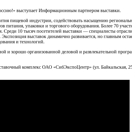
ссию!» выступает Информационным партнером выставки.
вития пищевой индустрии, содействовать насыщению региональ
в питания, упаковки и торгового оборудования. Более 70 участ
.м. Среди 10 тысяч посетителей выставки — специалисты отрас
Экспозиция выставок динамично развивается, но главным остае
ования и технологий.
ной и хорошо организованной деловой и развлекательной прогр
ставочный комплекс ОАО «СибЭкспоЦентр» (ул. Байкальская, 2