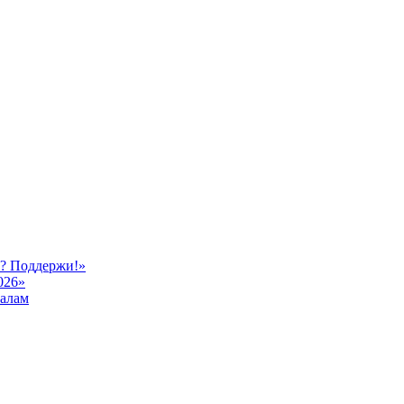
ь? Поддержи!»
026»
иалам