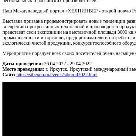
региональных и российских производителей.
Наш Международный портал «ХЕЛПИНВЕР - открой новую Ро
Выставка призвана продемонстрировать новые тенденции раз
внедрению прогрессивных технологий в производство продукто
представят свои экспозиции на выставочной площади 3000 кв
промышленности и торговли, предприниматели и потребители. 
экологически чистой продукции, конкурентоспособного оборуд
Мероприятие порадует всех своих посетителей очень насыщен
Даты проведения:
26.04.2022 - 29.04.2022
Место проведения:
г. Иркутск, Иркутский международный вы
Сайт:
https://sibexpo.ru/events/sibprod2022.html