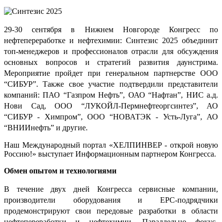
29-30 сентября в Нижнем Новгороде Конгресс по
нефтепереработке и нефтехимии: Синтезис 2025 объединит
топ-менеджеров и профессионалов отрасли для обсуждения
основных вопросов и стратегий развития даунстрима.
Мероприятие пройдет при генеральном партнерстве ООО
“СИБУР”. Также свое участие подтвердили представители
компаний: ПАО “Газпром Нефть”, ОАО “Нафтан”, НИС а.д.
Нови Сад, ООО “ЛУКОЙЛ-Пермнефтеоргсинтез”, АО
“СИБУР - Химпром”, ООО “НОВАТЭК - Усть-Луга”, АО
“ВНИИнефть” и другие.
Наш Международный портал «ХЕЛПИНВЕР - открой новую
Россию!» выступает Информационным партнером Конгресса.
Обмен опытом и технологиями
В течение двух дней Конгресса сервисные компании,
производители оборудования и EPC-подрядчики
продемонстрируют свои передовые разработки в области
нефтепереработки и нефтехимии. Параллельно фокус-