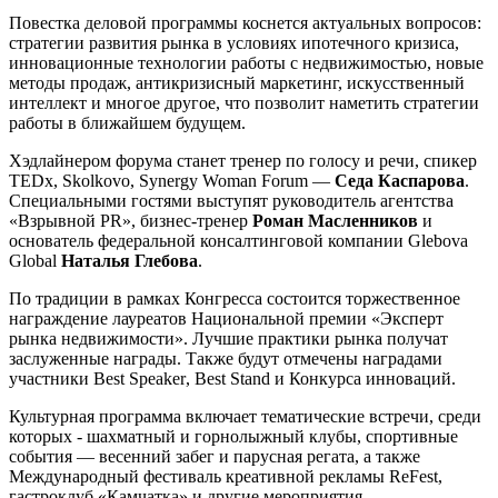
Повестка деловой программы коснется актуальных вопросов:
стратегии развития рынка в условиях ипотечного кризиса,
инновационные технологии работы с недвижимостью, новые
методы продаж, антикризисный маркетинг, искусственный
интеллект и многое другое, что позволит наметить стратегии
работы в ближайшем будущем.
Хэдлайнером форума станет тренер по голосу и речи, спикер
TEDx, Skolkovo, Synergy Woman Forum —
Седа Каспарова
.
Специальными гостями выступят руководитель агентства
«Взрывной PR», бизнес-тренер
Роман Масленников
и
основатель федеральной консалтинговой компании Glebova
Global
Наталья Глебова
.
По традиции в рамках Конгресса состоится торжественное
награждение лауреатов Национальной премии «Эксперт
рынка недвижимости». Лучшие практики рынка получат
заслуженные награды. Также будут отмечены наградами
участники Best
Speaker
,
Best
Stand
и Конкурса инноваций.
Культурная программа включает тематические встречи, среди
которых - шахматный и горнолыжный клубы, спортивные
события — весенний забег и парусная регата, а также
Международный фестиваль креативной рекламы ReFest,
гастроклуб «Камчатка» и другие мероприятия.