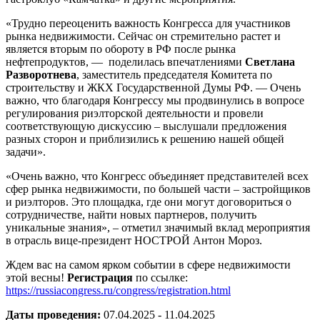
«Трудно переоценить важность Конгресса для участников
рынка недвижимости. Сейчас он стремительно растет и
является вторым по обороту в РФ после рынка
нефтепродуктов, — поделилась впечатлениями
Светлана
Разворотнева
, заместитель председателя Комитета по
строительству и ЖКХ Государственной Думы РФ. — Очень
важно, что благодаря Конгрессу мы продвинулись в вопросе
регулирования риэлторской деятельности и провели
соответствующую дискуссию – выслушали предложения
разных сторон и приблизились к решению нашей общей
задачи».
«Очень важно, что Конгресс объединяет представителей всех
сфер рынка недвижимости, по большей части – застройщиков
и риэлторов. Это площадка, где они могут договориться о
сотрудничестве, найти новых партнеров, получить
уникальные знания», – отметил значимый вклад мероприятия
в отрасль вице-президент НОСТРОЙ Антон Мороз.
Ждем вас на самом ярком событии в сфере недвижимости
этой весны!
Регистрация
по ссылке:
https://
russia
congress.ru/congress/registration.html
Даты проведения:
07.04.2025 - 11.04.2025