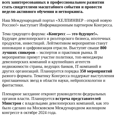
всех заинтересованных в профессиональном развитии
стать свидетелями масштабного события и провести
неделю активного обучения и нетворкинга.
Наш Международный портал «ХЕЛПИНВЕР - открой новую
Россию!» выступает Информационным партнером Конгресса
.
Тема грядущего форума:
«Конгресс — это будущее!».
Будущее девелоперского и риэлторского бизнеса, ипотечных
продуктов, инвестиций. Лейтмотивом мероприятия станут
инновации и цифровизация отрасли. Выступят свыше
800
лучших спикеров
– экспертов и практиков рынка. В
мероприятии примут участие политики, топ-менеджеры
девелоперских компаний и крупнейших агентств
недвижимости страны, ведущих банков,
IT
-компаний и
других организаций. Планируется порядка
350 мероприятий
разного формата. Тематику Конгресса поддержат выступления
приглашенных звезд в области науки, нейропсихологии и
фантастики.
Пленарное заседание откроют руководители федеральных
органов власти. Планируется
встреча представителей
Минстроя
с владельцами девелоперских компаний, как это
было сделано на Московском Международном жилищном
конгрессе в октябре 2024 года.