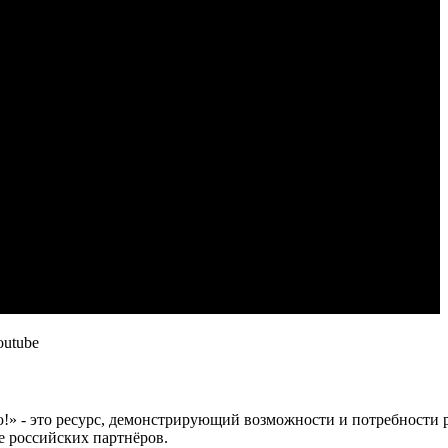
outube
 это ресурс, демонстрирующий возможности и потребности рос
е российских партнёров.