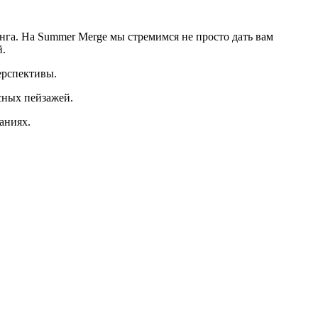
га. На Summer Merge мы стремимся не просто дать вам
й.
ерспективы.
исных пейзажей.
аниях.