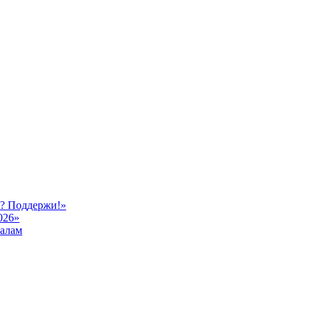
ь? Поддержи!»
026»
иалам