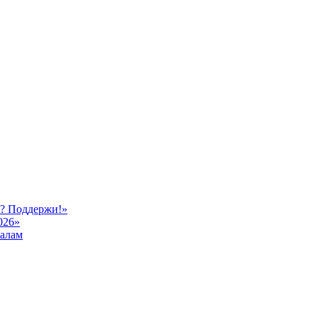
ь? Поддержи!»
026»
иалам