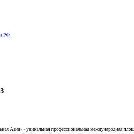
ми РФ
23
ая Азия» - уникальная профессиональная международная площад