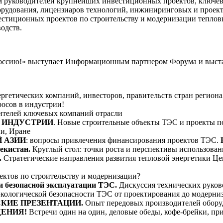
ием руководителей крупнейших инвестиционных проектов, ключ
борудования, лицензиаров технологий, инжиниринговых и прое
стиционных проектов по строительству и модернизации теплов
одств.
ссию!» выступает Информационным партнером Форума и выст
ергетических компаний, инвесторов,
правительств стран региона
росов в индустрии!
ителей ключевых компаний отрасли
 ИНДУСТРИИ
. Новые строительные объекты ТЭС и проекты по
и, Иране
 АЗИИ
: вопросы привлечения финансирования проектов ТЭС.
бекистан.
Круглый стол: точки роста и перспективы использова
.
Стратегические направления развития тепловой энергетики Це
ектов по строительству и модернизации?
и безопасной эксплуатации ТЭС.
Дискуссия технических руков
кологической безопасности ТЭС от проектирования до модерни
КИЕ ПРЕЗЕНТАЦИИ.
Опыт передовых производителей обору
ЩЕНИЯ!
Встречи один на один, деловые обеды, кофе-брейки, пр