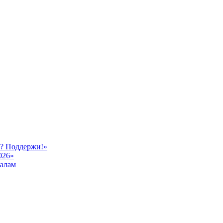
ь? Поддержи!»
026»
иалам