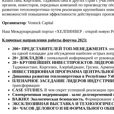
Казахстана, Киргизии, Таджикистана и других стран с участ
органов, инвесторов, передовых компаний по производству о
развитию теплоэнергетики путем реализации крупнейших инве
возможностей повышения эффективности действующих произв
Организатор
: Vostock Capital
Наш Международный портал «ХЕЛПИНВЕР - открой новую Ро
Ключевые направления работы форума 2023:
200+ ПРЕДСТАВИТЕЛЕЙ ТОП-МЕНЕДЖМЕНТА
эн
на одной площадке для обсуждения наиболее острых воп
20+ ДОКЛАДОВ
с уникальной информацией от руковод
20+ КРУПНЕЙШИХ ИНВЕСТПРОЕКТОВ ЛИДЕРОВ
Таджикистане, Киргизии, Азербайджане, Грузии, Армени
ИНВЕСТИЦИОННАЯ ПРОГРАММА ЦЕНТРАЛЬНОЙ
Динамика развития теплоэнергетики в Республике Уз
ПЛЕНАРНОЕ ЗАСЕДАНИЕ ЛИДЕРОВ ИНДУСТРИИ
трансформации
CASE STUDIES.
В чем секрет успешной реализации про
Своевременная модернизация - залог долговременной 
ВАЖНО! Экологическая безопасность.
Формирование э
ЭКСКЛЮЗИВНАЯ ВЫСТАВКА И ТЕХНОЛОГИЧЕС
30+ ЧАСОВ ДЕЛОВОГО И НЕФОРМАЛЬНОГО ОБ