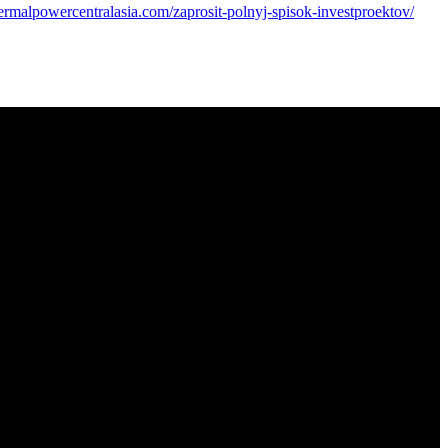
thermalpowercentralasia.com/zaprosit-polnyj-spisok-investproektov/