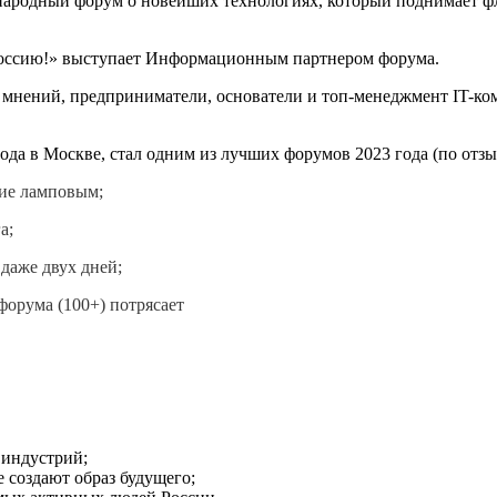
народный форум о новейших технологиях, который поднимает фл
ссию!» выступает Информационным партнером форума.
ы мнений, предприниматели, основатели и топ-менеджмент IT-к
ода в Москве, стал одним из лучших форумов 2023 года (по отзы
тие ламповым;
а;
даже двух дней;
орума (100+) потрясает
 индустрий;
 создают образ будущего;