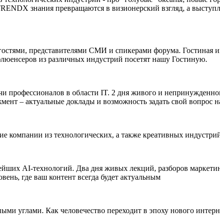
 TRENDX знания превращаются в визионерский взгляд, а выступ
остями, представителями СМИ и спикерами форума. Гостиная ин
нфлюенсеров из различных индустрий посетят нашу Гостиную.
ечи профессионалов в области IT. 2 дня живого и непринужден
джмент – актуальные доклады и возможность задать свой вопрос
ие компании из технологических, а также креативных индустр
вейших AI-технологий. Два дня живых лекций, разборов маркет
ень, где ваш контент всегда будет актуальным
ыми углами. Как человечество переходит в эпоху нового интер