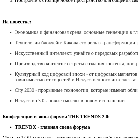
Построить в столице новое пространство для общения с
На повестке:
Экономика и финансовая среда: основные тенденции в г
Технологии блокчейн: Какова его роль в трансформации 
Искусственный интеллект: узнайте о передовых разработ
Производство контента: секреты создания контента, пост
Культурный код цифровой эпохи - от цифровых магнатов 
зависимостью от соцсетей и Искусственного интеллекта;
City 2030 - прорывные технологии, которые изменят обли
Искусство 3.0 - новые смыслы в новом исполнении.
Конференции и зоны форума THE TRENDS 2.0:
TRENDX - главная сцена форума
Микс из ТОП спикеров - международных и российских лидеров