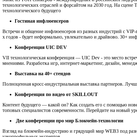
технологических отраслей и форсайтом на 2030 год. На сцене
технологического будущего
Гостиная инфлюенсеров
Встречи и общение инфлюенсеров из разных индустрий с VIP-г
х годов - будет неформально, увлекательно и драйвово. 30+ и
Конференция UIC DEV
VII технологическая конференция — UIC Dev - это место встр
мнениями. Разработка игр, интернет-маркетинг, дизайн, мене
Выставка на 40+ стендов
Полноценная кросс-индустриальная выставка партнеров. Лучш
Конференция по видео от SKILLOUT
Контент будущего — какой он? Как создать его с помощью но
топовых специалистов современности. Перейдите на новый уров
Две конференции про мир Блокчейн-технологии
Взгляд на блокчейн-индустрию и грядущий мир WEB3 под разн
узкопрофильных экспертов