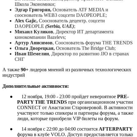
Школа Экономики;
Эдгар Григорян,
Основатель ATF MEDIA и
сооснователь WEB3 соцсети DAOPEOPLE;
Alex Gajic,
Сооснователь децентр. соцсети
DAOPEOPLE
(Serbia, UAE)
;
Михаил Куликов
,
Директор ИТ департамента
кинокомпании Bazelevs
;
Артур Анисимов
, Сооснователь форума
THE
TRENDS
Ольга Дворецкая,
Основатель The Bridge Club;
Иван Шемелин
, Директор по развитию JJO в странах
СНГ
А также
9
0+
лидеров мнений из различных технологических
индустрий
Дополнительные активности:
●
12 ноября, 19:00 - 23:00 пройдет невероятное
PRE-
PARTY THE TRENDS
при организационном участии
CONNECT от Анастасии Староверовой. В активности
участвуют только спикеры и партнеры форума, а также
люди, которые приобрели VIP билеты на форум.
●
14 ноября с 22:00 до 04:00 состоится
AFTERPARTY
форума в клубе
VOLO
. Доступ предоставляется только