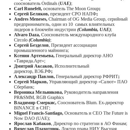
сооснователь
Ordinals (
UAE)
;
Carl Runefelt,
основатель
The Moon Group
;
Сергей Беляков,
президент СРО НАПФ
;
Andres
Meneses
,
Chairman
of
OG
Media
Group
, серийный
предприниматель, один из 10
самых влиятельных
лидеров в блокчейн индустрии
(
Columbia
,
UAE
)
;
Alvaro Daza,
Сооснователь международного клуба
Circolo
(Columbia)
;
Сергей Безделов
, Президент ассоциации
промышленного майнинга;
Ксения Артемьева,
Генеральный директор АНО
«Таврида.Арт»
;
Дмитрий Аксаков,
Исполнительный
директор,
ВЭБ.РФ
;
Александр Павлов,
Генеральный директор
РФРИТ
;
Сергей Марков,
Управляющий директор «Салют» ПАО
Сбербанк;
Вероника Мельникова,
Руководитель направления
PR&SMM, RGB Graphics
Владимир Смеркис,
Сооснователь Blum.
Ex
-директор
BINANCE в СНГ;
Miguel Francis-Santiago,
Основатель
и
СЕО
The Future is
Now DAO (UAE);
Ярослав Кабаков
, Директор по стратегии в АО Финам;
Вячеслав Плахотнюк,
Доктор права НИУ Высшая