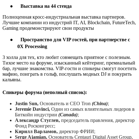
●
В
ыставка на 4
4
стенд
а
Полноценная кросс-индустриальная выставка партнеров.
Лучшие компании из индустрий IT, AI, Blockchain, FutureTech,
Gaming продемонстрируют свои продукты
●
Пространство для VIP гостей, при партнерстве с
0X Processing
3 холла для тех, кто любит совмещать приятное с полезным.
Тихое место на форуме, изысканный кейтеринг, премиальный
бар, лучшие знакомства. VIP-гости и спикеры смогут посетить
мафию, поиграть в гольф, послушать модных DJ и покурить
кальяны.
Спикеры форума (неполный список):
Justin Sun,
Основатель
и
СЕО
Tron
(China)
;
Jerem
ie
Davinci,
Один из самых влиятельных лидеров в
Биткойн индустрии
(Canada)
;
Александр Стуглев,
председатель правления, директор
Фонд Росконгресс;
Кирилл Варламов
,
директор ФРИИ
;
Serge Ajamian,
Основатель
Centauri Digital Asset Group,