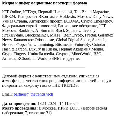
Медиа
и
информационные
партнеры
форума
ICT
Online
,
ICT
2
go
, Первый Цифровой,
Top
Brand
Magazine
,
LIFE
24,
Техпросвет
ВКонтакте
,
Holder
.
io
,
Moscow
Daily
News
,
Умная Страна, Авторский проект,
ECDMA
,
Crypto
Emergency
,
Федеральная
служба
новостей
,
Банковское
обозрение
,
ICT
Moscow
,
Bankiros
,
AI
Summit
,
Black
Square
University
,
ЯтакДумаю
,
Blockchain
24,
MAFF
,
BeInCrypto
,
Fractal
,
Garantex
News
,
Банковское
Обозрение
,
Global
Digital
Space
,
Startech
,
Инвест-Форсайт,
Ultramining
,
Bits
.
media
,
FutureBy
,
Coindar
,
Hash
telegraph
,
Luxury
in
Russia
,
Первая
Академия
Медиа
,
CryptoFingers
,
Umbrella
media
,
Crypton
,
MinerWorld
,
ВЗО
,
Armada
,
RCloud
,
IT
World
, 3
SNET
и
другие
.
————————————————————
Деловой формат с качественным отдыхом, уникальная
атмосфера, качество спикеров, информации и гостей - форум
понравится каждому гостю THE TRENDS.
Email:
partners@thetrends.tech
Даты проведения:
13.11.2024 - 14.11.2024
Место проведения:
г. Москва, ИРРИ LOFT (Дербеневская
набережная, 7, строение 31)