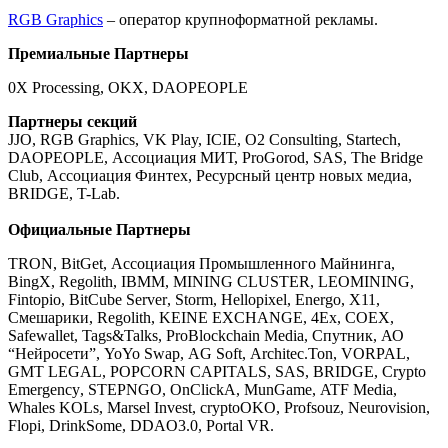
RGB Graphics
– оператор крупноформатной рекламы.
Премиальные Партнеры
0X Processing,
OKX,
DAOPEOPLE
Партнеры секций
JJO, RGB Graphics, VK Play, ICIE, O2 Consulting, Startech,
DAOPEOPLE, Ассоциация МИТ, ProGorod, SAS, The Bridge
Club, Ассоциация Финтех, Ресурсный центр новых медиа,
BRIDGE, T-Lab.
Официальные Партнеры
TRON
,
BitGet
, Ассоциация Промышленного Майнинга,
BingX
,
Regolith
,
IBMM
,
MINING
CLUSTER
,
LEOMINING
,
Fintopio
,
BitCube
Server
,
Storm
,
Hellopixel
,
Energo
,
X
11,
Смешарики,
Regolith
,
KEINE
EXCHANGE
, 4
Ex
,
COEX
,
Safewallet
,
Tags
&
Talks
,
ProBlockchain
Media
, Спутник, АО
“Нейросети”,
YoYo
Swap
,
AG
Soft
,
Architec
.
Ton
,
VORPAL
,
GMT
LEGAL
,
POPCORN
CAPITALS
,
SAS
,
BRIDGE
,
Crypto
Emergency
,
STEPNGO
,
OnClickA
,
MunGame
,
ATF
Media
,
Whales
KOLs
,
Marsel
Invest
,
cryptoOKO
,
Profsouz
,
Neurovision
,
Flopi
,
DrinkSome
,
DDAO
3.0,
Portal
VR
.