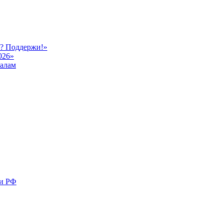
ь? Поддержи!»
026»
иалам
ми РФ