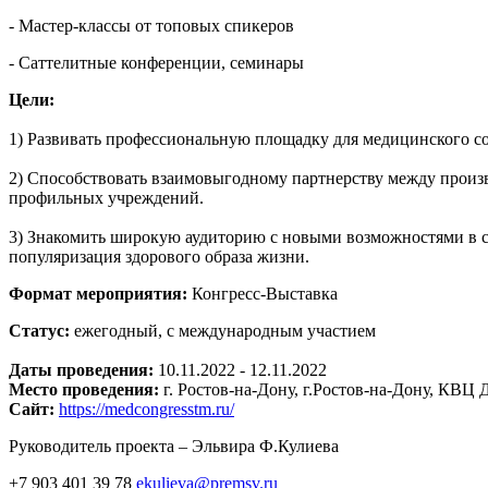
- Мастер-классы от топовых спикеров
- Саттелитные конференции, семинары
Цели:
1) Развивать профессиональную площадку для медицинского со
2) Способствовать взаимовыгодному партнерству между произ
профильных учреждений.
3) Знакомить широкую аудиторию с новыми возможностями в сф
популяризация здорового образа жизни.
Формат мероприятия:
Конгресс-Выставка
Статус:
ежегодный, с международным участием
Даты проведения:
10.11.2022 - 12.11.2022
Место проведения:
г. Ростов-на-Дону, г.Ростов-на-Дону, КВЦ
Сайт:
https://medcongresstm.ru/
Руководитель проекта – Эльвира Ф.Кулиева
+7 903 401 39 78
ekulieva@premsv.ru