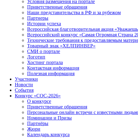
Условия размещения на портале
Приветственные обращения
Наши представительства в РФ и за рубежом
Партнеры
Истории успеха
Всероссийская благотворительная акция «Уважаеш
Всероссийский конкурс «Самая Огромная Страна 2
Технические требования к предоставляемым матер
Товарный знак «ХЕЛПИНВЕР»
СМИ о портале
Логотип
Хостинг портала
Контактная информация
Полезная информация
Участники
Новости
События
Конкурс «СОС-2026»
О конкурсе
Приветственные обращения
Персональные онлайн встречи с известными людь
Номинации и Призы
Партнёры
Жюри
Календарь конкурса