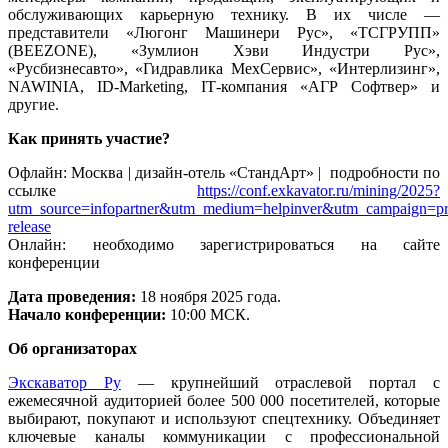
обслуживающих карьерную технику. В их числе —
представители «Люгонг Машинери Рус», «ТСГРУПП»
(BEEZONE), «Зумлион Хэви Индустри Рус»,
«Русбизнесавто», «Гидравлика МехСервис», «Интерлизинг»,
NAWINIA, ID-Marketing,
IT
-компания «АГР Софтвер» и
другие.
Как принять участие?
Офлайн: Москва | дизайн-отель «СтандАрт» | подробности по
ссылке
https://conf.exkavator.ru/mining/2025?
utm_source=infopartner&utm_medium=helpinver&utm_campaign=pr
release
Онлайн: необходимо зарегистрироваться на сайте
конференции
Дата проведения:
18 ноября 2025 года.
Начало конференции:
10:00 МСК.
Об организаторах
Экскаватор Ру
— крупнейший отраслевой портал с
ежемесячной аудиторией более 500 000 посетителей, которые
выбирают, покупают и используют спецтехнику. Объединяет
ключевые каналы коммуникации с профессиональной