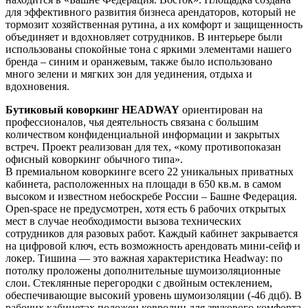
для эффективного развития бизнеса арендаторов, который не
тормозит хозяйственная рутина, а их комфорт и защищенность
объединяет и вдохновляет сотрудников. В интерьере были
использованы спокойные тона с яркими элементами нашего
бренда – синим и оранжевым, также было использовано
много зелени и мягких зон для уединения, отдыха и
вдохновения.
Бутиковый коворкинг HEADWAY
ориентирован на
профессионалов, чья деятельность связана с большим
количеством конфиденциальной информации и закрытых
встреч. Проект реализован для тех, «кому противопоказан
офисный коворкинг обычного типа».
В премиальном коворкинге всего 22 уникальных приватных
кабинета, расположенных на площади в 650 кв.м. в самом
высоком и известном небоскребе России – Башне Федерация.
Open-space не предусмотрен, хотя есть 6 рабочих открытых
мест в случае необходимости вызова технических
сотрудников для разовых работ. Каждый кабинет закрывается
на цифровой ключ, есть возможность арендовать мини-сейф и
локер. Тишина — это важная характеристика Headway: по
потолку проложены дополнительные шумоизоляционные
слои. Стеклянные перегородки с двойным остеклением,
обеспечивающие высокий уровень шумоизоляции (-46 дцб). В
рабочих кабинетах положен ковролин для звукового комфорта