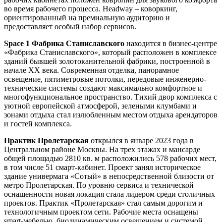
во время рабочего процесса. Headway – коворкинг,
ориентированный на премиальную аудиторию и
предоставляет особый набор сервисов.
Space 1 Фабрика Станиславского
находится в бизнес-центре
«Фабрика Станиславского», который расположен в комплексе
зданий бывшей золотоканительной фабрики, построенной в
начале XX века. Современная отделка, панорамное
освещение, пятиметровые потолки, передовые инженерно-
технические системы создают максимально комфортное и
многофункциональное пространство. Тихий двор комплекса с
уютной европейской атмосферой, зелеными клумбами и
зонами отдыха стал излюбленным местом отдыха арендаторов
и гостей комплекса.
Практик Пролетарская
открылся в январе 2023 года в
Центральном районе Москвы. На трех этажах и мансарде
общей площадью 2810 кв. м расположились 578 рабочих мест,
в том числе 51 смарт-кабинет. Проект занял историческое
здание универмага «Сотый» в непосредственной близости от
метро Пролетарская. По уровню сервиса и технической
оснащенности новая локация стала лидером среди столичных
проектов. Практик «Пролетарская» стал самым дорогим и
технологичным проектом сети. Рабочие места оснащены
smart-мебелью, биодинамическим освещением и системой