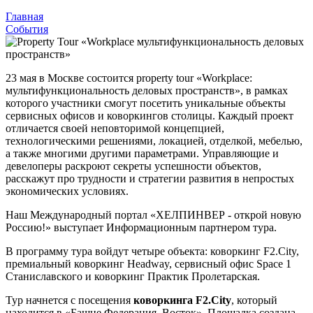
Главная
События
23 мая в Москве состоится property tour «Workplace:
мультифункциональность деловых пространств», в рамках
которого участники смогут посетить уникальные объекты
сервисных офисов и коворкингов столицы. Каждый проект
отличается своей неповторимой концепцией,
технологическими решениями, локацией, отделкой, мебелью,
а также многими другими параметрами. Управляющие и
девелоперы раскроют секреты успешности объектов,
расскажут про трудности и стратегии развития в непростых
экономических условиях.
Наш Международный портал «ХЕЛПИНВЕР - открой новую
Россию!» выступает Информационным партнером тура.
В программу тура войдут четыре объекта: коворкинг F2.City,
премиальный коворкинг Headway, сервисный офис Space 1
Станиславского и коворкинг Практик Пролетарская.
Тур начнется с посещения
коворкинга F2.City
, который
находится в «Башне Федерация. Восток». Площадка создана