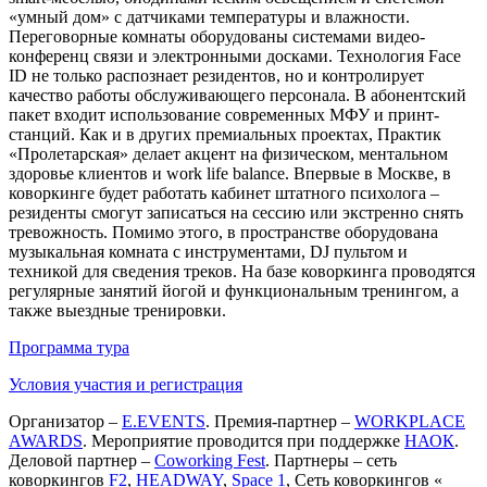
«умный дом» с датчиками температуры и влажности.
Переговорные комнаты оборудованы системами видео-
конференц связи и электронными досками. Технология Face
ID не только распознает резидентов, но и контролирует
качество работы обслуживающего персонала. В абонентский
пакет входит использование современных МФУ и принт-
станций. Как и в других премиальных проектах, Практик
«Пролетарская» делает акцент на физическом, ментальном
здоровье клиентов и work life balance. Впервые в Москве, в
коворкинге будет работать кабинет штатного психолога –
резиденты смогут записаться на сессию или экстренно снять
тревожность. Помимо этого, в пространстве оборудована
музыкальная комната с инструментами, DJ пультом и
техникой для сведения треков. На базе коворкинга проводятся
регулярные занятий йогой и функциональным тренингом, а
также выездные тренировки.
Программа тура
Условия участия и регистрация
Организатор –
E.EVENTS
. Премия-партнер –
WORKPLACE
AWARDS
. Мероприятие проводится при поддержке
НАОК
.
Деловой партнер –
Coworking Fest
. Партнеры – сеть
коворкингов
F2
,
HEADWAY
,
Space 1
, Сеть коворкингов «