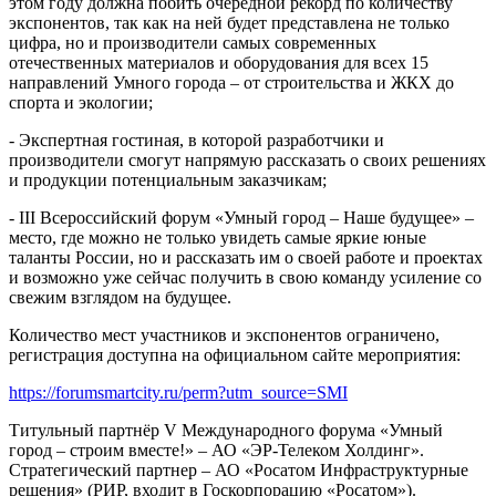
этом году должна побить очередной рекорд по количеству
экспонентов, так как на ней будет представлена не только
цифра, но и производители самых современных
отечественных материалов и оборудования для всех 15
направлений Умного города – от строительства и ЖКХ до
спорта и экологии;
- Экспертная гостиная, в которой разработчики и
производители смогут напрямую рассказать о своих решениях
и продукции потенциальным заказчикам;
- III Всероссийский форум «Умный город – Наше будущее» –
место, где можно не только увидеть самые яркие юные
таланты России, но и рассказать им о своей работе и проектах
и возможно уже сейчас получить в свою команду усиление со
свежим взглядом на будущее.
Количество мест участников и экспонентов ограничено,
регистрация доступна на официальном сайте мероприятия:
https://forumsmartcity.ru/perm?utm_source=SMI
Титульный партнёр V Международного форума «Умный
город – строим вместе!» – АО «ЭР-Телеком Холдинг».
Стратегический партнер – АО «Росатом Инфраструктурные
решения» (РИР, входит в Госкорпорацию «Росатом»).