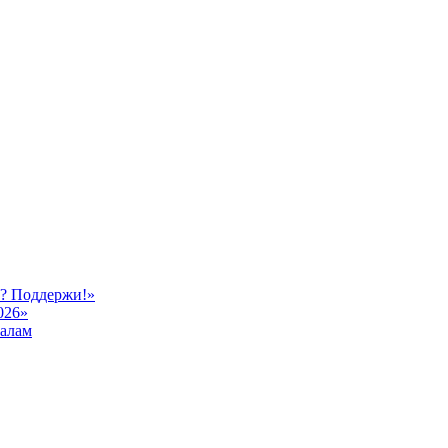
ь? Поддержи!»
026»
иалам