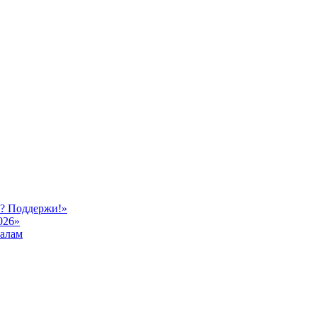
ь? Поддержи!»
026»
иалам