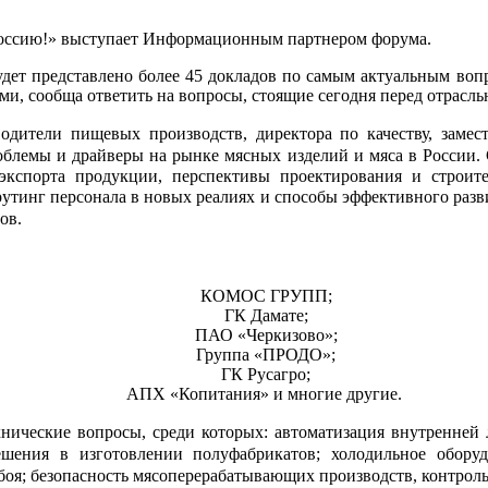
ссию!» выступает
Информационным партнером форума
.
удет представлено более 45 докладов по самым актуальным во
и, сообща ответить на вопросы, стоящие сегодня перед отрас
водители пищевых производств, директора по качеству, замес
облемы и драйверы на рынке мясных изделий и мяса в России.
экспорта продукции, перспективы проектирования и строи
рутинг персонала в новых реалиях и способы эффективного разв
ов.
КОМОС ГРУПП;
ГК Дамате;
ПАО «Черкизово»;
Группа «ПРОДО»;
ГК Русагро;
АПХ «Копитания»
и многие другие.
хнические вопросы, среди которых: автоматизация внутренне
шения в изготовлении полуфабрикатов; холодильное обору
оя; безопасность мясоперерабатывающих производств, контроль