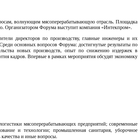
просам, волнующим мясоперерабатывающую отрасль. Площадка
лью. Организатором Форума выступит компания «Интекпром».
тители директоров по производству, главные инженеры и их
Среди основных вопросов Форума: достигнутые результаты по
тельства новых производств, опыт по снижению издержек в
ития кадров
. Впервые в рамках мероприятия обсудят экономику
й логистики мясоперерабатывающих предприятий; современные
дование и технологии; промышленная санитария, уборочное
 качества и иные вопросы.