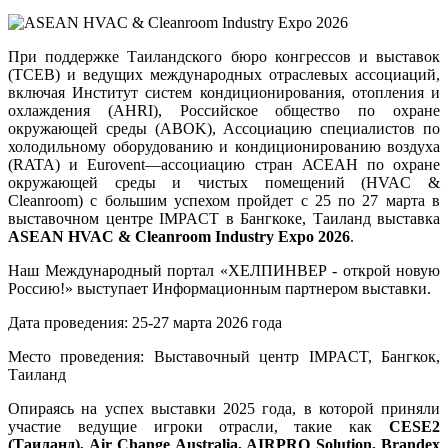
При поддержке Таиландского бюро конгрессов и выставок 
(TCEB) и ведущих международных отраслевых ассоциаций, 
включая Институт систем кондиционирования, отопления и 
охлаждения (AHRI), Российское общество по охране 
окружающей среды (ABOK), Ассоциацию специалистов по 
холодильному оборудованию и кондиционированию воздуха 
(RATA) и Eurovent—ассоциацию стран АСЕАН по охране 
окружающей среды и чистых помещений (HVAC & 
Cleanroom) 
с большим успехом пройдет с 25 по 27 марта в 
выставочном центре IMPACT в Бангкоке, Таиланд 
выставка
ASEAN HVAC & Cleanroom Industry Expo 2026
. 
Наш Международный портал «ХЕЛПИНВЕР - открой новую
Россию!» выступает
Информационным партнером выставки
.
Дата
 проведения
:
25-27
марта
2026
 года 
Место
 проведения
:
Выставочный
центр
IMPACT
,
Бангкок
,
Таиланд
Опираясь на успех выставки 2025 года, в которой приняли 
участие ведущие игроки отрасли, такие как 
CESE2 
(Таиланд), Air Change Australia, AIRPRO Solution, Brandex 