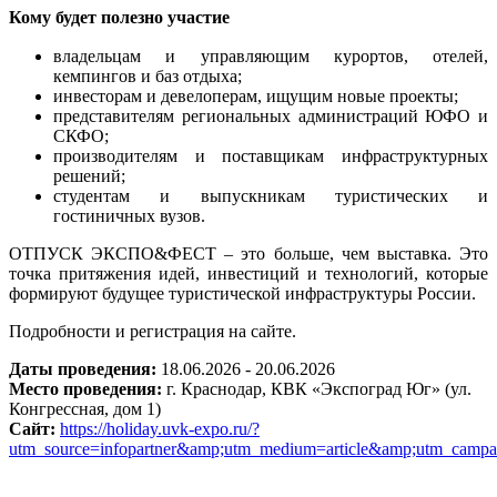
Кому будет полезно участие
владельцам и управляющим курортов, отелей,
кемпингов и баз отдыха;
инвесторам и девелоперам, ищущим новые проекты;
представителям региональных администраций ЮФО и
СКФО;
производителям и поставщикам инфраструктурных
решений;
студентам и выпускникам туристических и
гостиничных вузов.
ОТПУСК ЭКСПО&ФЕСТ – это больше, чем выставка. Это
точка притяжения идей, инвестиций и технологий, которые
формируют будущее туристической инфраструктуры России.
Подробности и регис
трация на сайте.
Даты проведения:
18.06.2026 - 20.06.2026
Место проведения:
г. Краснодар, КВК «Экспоград Юг» (ул.
Конгрессная, дом 1)
Сайт:
https://holiday.uvk-expo.ru/?
utm_source=infopartner&amp;utm_medium=article&amp;utm_campai