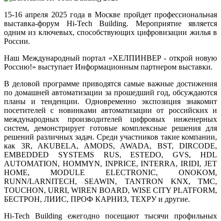
15-16 апреля 2025 года в Москве пройдет профессиональная
выставка-форум Hi-Tech Building. Мероприятие является
одним из ключевых, способствующих цифровизации жилья в
России.
Наш Международный портал «ХЕЛПИНВЕР - открой новую
Россию!» выступает Информационным партнером выставки.
В деловой программе приводятся самые важные достижения
по домашней автоматизации за прошедший год, обсуждаются
планы и тенденции. Одновременно экспозиция знакомит
посетителей с новинками автоматизации от российских и
международных производителей цифровых инженерных
систем, демонстрирует готовые комплексные решения для
решений различных задач. Среди участников такие компании,
как 3R, AKUBELA, AMODS, AWADA, BST, DIRCODE,
EMBEDDED SYSTEMS RUS, ESTEDO, GVS, HDL
AUTOMATION, HOMMYN, INPRICE, INTERRA, IRIDI, JET
HOME, MODULE ELECTRONIC, ONOKOM,
RUNN/LARNITECH, SEAWIN, TANTRON KNX, TMC,
TOUCHON, URRI, WIREN BOARD, WISE CITY PLATFORM,
БЕСТРОН, ЛИИС, ПРОФ КАРНИЗ, ТЕХРУ и другие.
Hi
-
Tech
Building
ежегодно посещают тысячи профильных