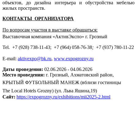
объектов, до дизайна интерьера и обустройства мебелью
жилых пространств.
КОНТАКТЫ ОРГАНИЗАТОРА
По вопросам участия в выставке обращаться:
Выставочная компания «АктивЭкспо»
г.
Грозный
Tel. +7 (928) 738-11-43;
+7 (964) 058-76-38
;
+7 (937) 780-11-22
E-mail:
aktivexpo@bk.ru
,
www.expogrozny.ru
Даты проведения:
02.06.2026 - 04.06.2026
Место проведения:
г. Грозный,
Ахматовский район,
КРЫТЫЙ ФУТБОЛЬНЫЙ МАНЕЖ
(
вблизи гостиницы
The Local Hotels Grozny) (
ул. Льва Яшина,19)
Сайт:
https://expogrozny.ru/exhibitions/mii2025-2.html