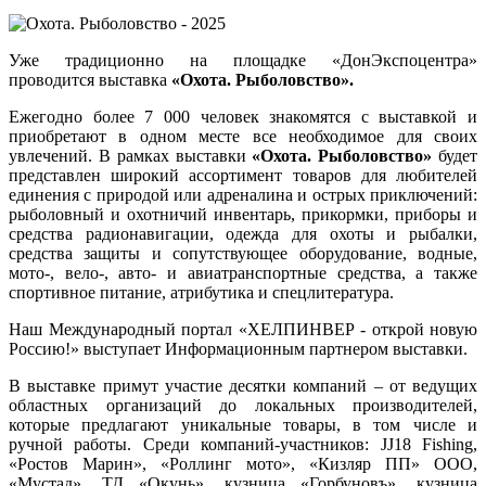
Уже традиционно на площадке «ДонЭкспоцентра»
проводится выставка
«Охота. Рыболовство».
Ежегодно более 7 000 человек знакомятся с выставкой и
приобретают в одном месте все необходимое для своих
увлечений.
В рамках выставки
«Охота. Рыболовство»
будет
представлен широкий ассортимент товаров для любителей
единения с природой или адреналина и острых приключений:
рыболовный и охотничий инвентарь, прикормки, приборы и
средства радионавигации, одежда для охоты и рыбалки,
средства защиты и сопутствующее оборудование, водные,
мото-, вело-, авто- и авиатранспортные средства, а также
спортивное питание, атрибутика и спецлитература.
Н
аш Международный портал «ХЕЛПИНВЕР - открой новую
Россию!» выступает Информационным партнером выставки.
В выставке примут участие десятки компаний – от ведущих
областных организаций до локальных производителей,
которые предлагают уникальные товары, в том числе и
ручной работы. Среди компаний-участников: JJ18 Fishing,
«Ростов Марин», «Роллинг мото», «Кизляр ПП» ООО,
«Мустад», ТД «Окунь», кузница «Горбуновъ», кузница