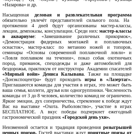
«Назарова» и др.
Насыщенная
деловая и развлекательная программа
обязательно увлечёт представителей сильного пола. На
протяжении 4 дней будут организованы мастер-классы,
лекции, демпоказы, консультации. Среди них:
мастер-классы
в аквариуме
: «Замешивание различных прикормок»,
«Демонстрация фидерных монтажей и поплавочных
оснасток», мастер-класс по метанию ножей и топоров,
семинары «Основы современной поплавочной ловли» и
«Ловля поплавком на течении», показ собак охотничьих
пород, приманок, спецодежды и даже автомобилей для
бездорожья, практикум от инструктора Академии спасателей
«Мирный войн» Дениса Калывана
. Также на площадке
«Донэкспоцентра» будут проходить
игры в «Лазертаг».
Приглашаются команды для участия в играх, это может быть
ваша семья, коллеги, друзья или одногруппники. Численность
команды от 3 до 8 человек, количество команд не ограничено.
Яркие эмоции, дух соперничества, стремление к победе ждут
Вас на выставке «Охота. Рыболовство», участие в играх
БЕСПЛАТНОЕ. А вкус победы подчеркнет ежегодный
гастрономический праздник
«Городской день ухи».
Неизменной остается и традиция проведения
розыгрышей
ценных призов.
Гостей выставки ждут
приятные призы от