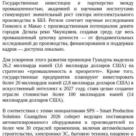
Государственные инвестиции и партнерство между
промышленностью, академией и научными институтами
стимулируют значительный рост сектора интеллектуального
производства в ББЗ. Регион сочетает научные исследования
Гонконга и Макао с производственным потенциалом девяти
городов Дельты реки Чжунцзяня, создавая среду, где весь
промышленный цепочку ценности — от фундаментальных
исследований до производства, финансирования и поддержки
кадров — доступна локально.
Для ускорения этого развития провинция Гуандунь выделила
26,2 миллиарда юаней (3,6 миллиарда долларов США) на
стратегию «промышленность в приоритете». Кроме того,
государственные предприятия планируют инвестировать
более 20 миллиардов юаней (2,8 миллиарда долларов США) в
искусственный интеллект к 2027 году, ставя целью создание
отрасли стоимостью более 100 миллиардов юаней (14
миллиардов долларов США).
В соответствии с этими инициативами SPS – Smart Production
Solutions Guangzhou 2026 соберет ведущих поставщиков
автоматизированного оборудования и производителей из
более чем 30 отраслей применения, включая автомобильное
строительство, электронику 3C, бытовую технику, пищевую и