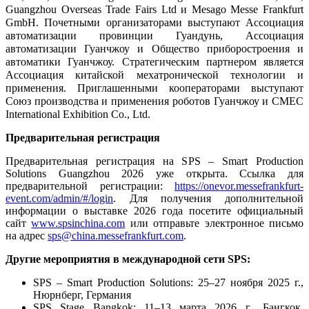
Guangzhou Overseas Trade Fairs Ltd и Mesago Messe Frankfurt
GmbH. Почетными организаторами выступают Ассоциация
автоматизации провинции Гуандунь, Ассоциация
автоматизации Гуанчжоу и Общество приборостроения и
автоматики Гуанчжоу. Стратегическим партнером является
Ассоциация китайской мехатронической технологии и
применения. Приглашенными кооператорами выступают
Союз производства и применения роботов Гуанчжоу и CMEC
International Exhibition Co., Ltd.
Предварительная регистрация
Предварительная регистрация на SPS – Smart Production
Solutions Guangzhou 2026 уже открыта. Ссылка для
предварительной регистрации:
https://onevor.messefrankfurt-
event.com/admin/#/login
. Для получения дополнительной
информации о выставке 2026 года посетите официальный
сайт
www.spsinchina.com
или отправьте электронное письмо
на адрес
sps@china.messefrankfurt.com
.
Другие мероприятия в международной сети SPS:
SPS – Smart Production Solutions: 25–27 ноября 2025 г.,
Нюрнберг, Германия
SPS Stage Bangkok: 11–13 марта 2026 г., Бангкок,