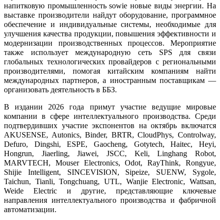
напитковую промышленность sowie новые виды энергии. На
выставке производители найдут оборудование, программное
обеспечение и индивидуальные системы, необходимые для
улучшения качества продукции, повышения эффективности и
модернизации производственных процессов. Мероприятие
также использует международную сеть SPS для связи
глобальных технологических провайдеров с региональными
производителями, помогая китайским компаниям найти
международных партнеров, а иностранным поставщикам —
организовать деятельность в ББЗ.
В издании 2026 года примут участие ведущие мировые
компании в сфере интеллектуального производства. Среди
подтвердивших участие экспонентов на октябрь включатся
AKUSENSE, Autonics, Binder, BRTR, CloudPhys, Controlway,
Defuro, Dingshi, ESPE, Gaocheng, Gotytech, Haitec, Heyi,
Hongrun, Jiaerling, Jiawei, JSCC, Keli, Linghang Robot,
MARVTECH, Mouser Electronics, Odot, RayThink, Rongyue,
Shijie Intelligent, SINCEVISION, Sipeize, SUENW, Sygole,
Taichun, Tianli, Tongchuang, UTL, Wanjie Electronic, Wattsan,
Weide Electric и другие, представляющие ключевые
направления интеллектуального производства и фабричной
автоматизации.