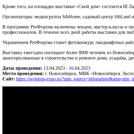
Кроме того, на площадке выставки «Свой дом» состоится III Л
Организаторы: медиагруппа SibHome, садовый центр SibLand 
В программу ProФорума включены лекции, мастер-классы и пр
профессионалов. В течение всех дней работы выставки для лю
Украшением ProФорума станет фотоконкурс ландшафтных работ
Выставку ежегодно посещают более 8000 человек из Новосибир
заинтересованные в строительстве и ремонте дома, усадьбы, 
Даты проведения:
13.04.2023 - 16.04.2023
Место проведения:
г. Новосибирск, МВК «Новосибирск Экспоц
Сайт:
https://svoidom-expo.ru/?utm_source=infopartner&amp;ut