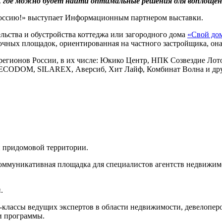
 где можно будет найти оптимальные решения для воплощени
ссию!» выступает Информационным партнером выставки.
льства и обустройства коттеджа или загородного дома
«Свой до
ных площадок, ориентированная на частного застройщика, она 
регионов России, в их числе: Юкико Центр, НПК Созвездие Лот
DECODOM, SILAREX, Аверсиб, Хит Лайф, Комбинат Волна и дру
и придомовой территории.
коммуникативная площадка для специалистов агентств недвижим
.
классы ведущих экспертов в области недвижимости, девелоперов
и программы.