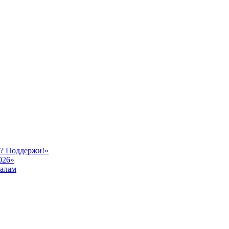
ь? Поддержи!»
026»
иалам