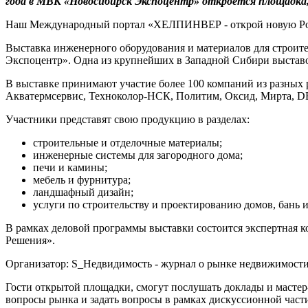
года в МВК «Новосибирск Экспоцентр» откроется площадка,
Наш Международный портал «ХЕЛПИНВЕР - открой новую Ро
Выставка инженерного оборудования и материалов для строите
Экспоцентр».
Одна из крупнейших в Западной Сибири выставоч
В выставке принимают участие более 100 компаний из разных 
Акватермсервис, Техноколор-НСК, Политим, Оксид, Мирта, 
Участники представят свою продукцию в разделах:
строительные и отделочные материалы;
инженерные системы для загородного дома;
печи и камины;
мебель и фурнитура;
ландшафный дизайн;
услуги по строительству и проектированию домов, бань 
В рамках деловой программы выставки состоится экспертная 
Решения».
Организатор: S_Недвидимость - журнал о рынке недвижимости
Гости открытой площадки, смогут послушать доклады и мастер-
вопросы рынка и задать вопросы в рамках дискуссионной част