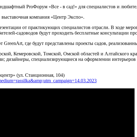
андшафтный ProФорум «Все - в сад!» для специалистов и любител
и выставочная компания «Центр Экспо».
езентации от практикующих специалистов отрасли. В ходе меро
бителей-садоводов будут проходить бесплатные консультации пр
 GreenArt, где будут представлены проекты садов, реализова
ской, Кемеровской, Томской, Омской областей и Алтайского кра
дачи; дизайнеры, специализирующиеся на оформлении интерьеров
ентр» (ул. Станционная, 104)
m_medium=rassilka&amp;utm_campaign=14.03.2023